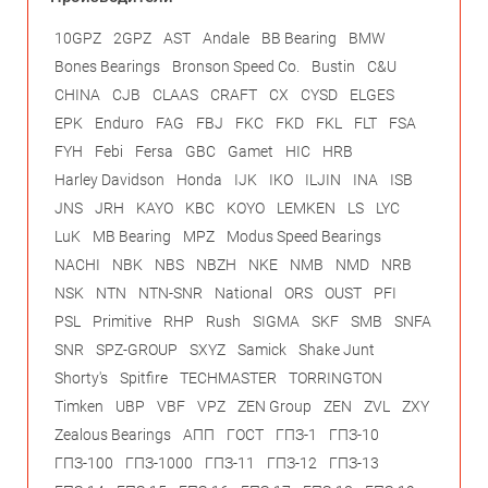
10GPZ
2GPZ
AST
Andale
BB Bearing
BMW
Bones Bearings
Bronson Speed Co.
Bustin
C&U
CHINA
CJB
CLAAS
CRAFT
CX
CYSD
ELGES
EPK
Enduro
FAG
FBJ
FKC
FKD
FKL
FLT
FSA
FYH
Febi
Fersa
GBC
Gamet
HIC
HRB
Harley Davidson
Honda
IJK
IKO
ILJIN
INA
ISB
JNS
JRH
KAYO
KBC
KOYO
LEMKEN
LS
LYC
LuK
MB Bearing
MPZ
Modus Speed Bearings
NACHI
NBK
NBS
NBZH
NKE
NMB
NMD
NRB
NSK
NTN
NTN-SNR
National
ORS
OUST
PFI
PSL
Primitive
RHP
Rush
SIGMA
SKF
SMB
SNFA
SNR
SPZ-GROUP
SXYZ
Samick
Shake Junt
Shorty's
Spitfire
TECHMASTER
TORRINGTON
Timken
UBP
VBF
VPZ
ZEN Group
ZEN
ZVL
ZXY
Zealous Bearings
АПП
ГОСТ
ГПЗ-1
ГПЗ-10
ГПЗ-100
ГПЗ-1000
ГПЗ-11
ГПЗ-12
ГПЗ-13