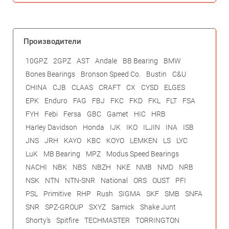
Производители
10GPZ
2GPZ
AST
Andale
BB Bearing
BMW
Bones Bearings
Bronson Speed Co.
Bustin
C&U
CHINA
CJB
CLAAS
CRAFT
CX
CYSD
ELGES
EPK
Enduro
FAG
FBJ
FKC
FKD
FKL
FLT
FSA
FYH
Febi
Fersa
GBC
Gamet
HIC
HRB
Harley Davidson
Honda
IJK
IKO
ILJIN
INA
ISB
JNS
JRH
KAYO
KBC
KOYO
LEMKEN
LS
LYC
LuK
MB Bearing
MPZ
Modus Speed Bearings
NACHI
NBK
NBS
NBZH
NKE
NMB
NMD
NRB
NSK
NTN
NTN-SNR
National
ORS
OUST
PFI
PSL
Primitive
RHP
Rush
SIGMA
SKF
SMB
SNFA
SNR
SPZ-GROUP
SXYZ
Samick
Shake Junt
Shorty's
Spitfire
TECHMASTER
TORRINGTON