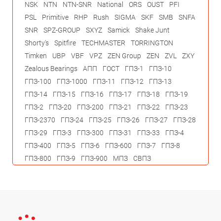
NSK
NTN
NTN-SNR
National
ORS
OUST
PFI
PSL
Primitive
RHP
Rush
SIGMA
SKF
SMB
SNFA
SNR
SPZ-GROUP
SXYZ
Samick
Shake Junt
Shorty's
Spitfire
TECHMASTER
TORRINGTON
Timken
UBP
VBF
VPZ
ZEN Group
ZEN
ZVL
ZXY
Zealous Bearings
АПП
ГОСТ
ГПЗ-1
ГПЗ-10
ГПЗ-100
ГПЗ-1000
ГПЗ-11
ГПЗ-12
ГПЗ-13
ГПЗ-14
ГПЗ-15
ГПЗ-16
ГПЗ-17
ГПЗ-18
ГПЗ-19
ГПЗ-2
ГПЗ-20
ГПЗ-200
ГПЗ-21
ГПЗ-22
ГПЗ-23
ГПЗ-2370
ГПЗ-24
ГПЗ-25
ГПЗ-26
ГПЗ-27
ГПЗ-28
ГПЗ-29
ГПЗ-3
ГПЗ-300
ГПЗ-31
ГПЗ-33
ГПЗ-4
ГПЗ-400
ГПЗ-5
ГПЗ-6
ГПЗ-600
ГПЗ-7
ГПЗ-8
ГПЗ-800
ГПЗ-9
ГПЗ-900
МПЗ
СВПЗ