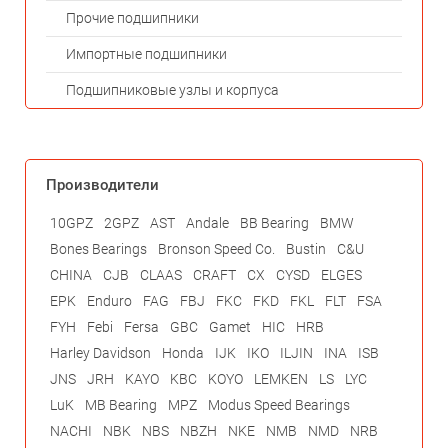
Прочие подшипники
Импортные подшипники
Подшипниковые узлы и корпуса
Производители
10GPZ
2GPZ
AST
Andale
BB Bearing
BMW
Bones Bearings
Bronson Speed Co.
Bustin
C&U
CHINA
CJB
CLAAS
CRAFT
CX
CYSD
ELGES
EPK
Enduro
FAG
FBJ
FKC
FKD
FKL
FLT
FSA
FYH
Febi
Fersa
GBC
Gamet
HIC
HRB
Harley Davidson
Honda
IJK
IKO
ILJIN
INA
ISB
JNS
JRH
KAYO
KBC
KOYO
LEMKEN
LS
LYC
LuK
MB Bearing
MPZ
Modus Speed Bearings
NACHI
NBK
NBS
NBZH
NKE
NMB
NMD
NRB