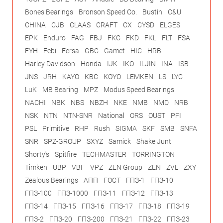
Bones Bearings
Bronson Speed Co.
Bustin
C&U
CHINA
CJB
CLAAS
CRAFT
CX
CYSD
ELGES
EPK
Enduro
FAG
FBJ
FKC
FKD
FKL
FLT
FSA
FYH
Febi
Fersa
GBC
Gamet
HIC
HRB
Harley Davidson
Honda
IJK
IKO
ILJIN
INA
ISB
JNS
JRH
KAYO
KBC
KOYO
LEMKEN
LS
LYC
LuK
MB Bearing
MPZ
Modus Speed Bearings
NACHI
NBK
NBS
NBZH
NKE
NMB
NMD
NRB
NSK
NTN
NTN-SNR
National
ORS
OUST
PFI
PSL
Primitive
RHP
Rush
SIGMA
SKF
SMB
SNFA
SNR
SPZ-GROUP
SXYZ
Samick
Shake Junt
Shorty's
Spitfire
TECHMASTER
TORRINGTON
Timken
UBP
VBF
VPZ
ZEN Group
ZEN
ZVL
ZXY
Zealous Bearings
АПП
ГОСТ
ГПЗ-1
ГПЗ-10
ГПЗ-100
ГПЗ-1000
ГПЗ-11
ГПЗ-12
ГПЗ-13
ГПЗ-14
ГПЗ-15
ГПЗ-16
ГПЗ-17
ГПЗ-18
ГПЗ-19
ГПЗ-2
ГПЗ-20
ГПЗ-200
ГПЗ-21
ГПЗ-22
ГПЗ-23