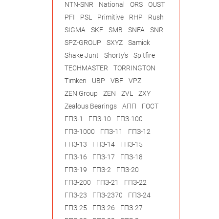
NTN-SNR
National
ORS
OUST
PFI
PSL
Primitive
RHP
Rush
SIGMA
SKF
SMB
SNFA
SNR
SPZ-GROUP
SXYZ
Samick
Shake Junt
Shorty's
Spitfire
TECHMASTER
TORRINGTON
Timken
UBP
VBF
VPZ
ZEN Group
ZEN
ZVL
ZXY
Zealous Bearings
АПП
ГОСТ
ГПЗ-1
ГПЗ-10
ГПЗ-100
ГПЗ-1000
ГПЗ-11
ГПЗ-12
ГПЗ-13
ГПЗ-14
ГПЗ-15
ГПЗ-16
ГПЗ-17
ГПЗ-18
ГПЗ-19
ГПЗ-2
ГПЗ-20
ГПЗ-200
ГПЗ-21
ГПЗ-22
ГПЗ-23
ГПЗ-2370
ГПЗ-24
ГПЗ-25
ГПЗ-26
ГПЗ-27