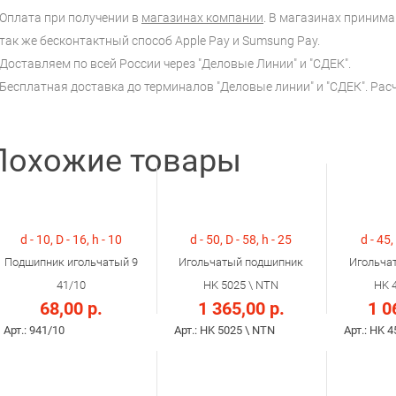
Оплата при получении в
магазинах компании
. В магазинах принимаю
так же бесконтактный способ Apple Pay и Sumsung Pay.
Доставляем по всей России через "Деловые Линии" и "СДЕК".
Бесплатная доставка до терминалов "Деловые линии" и "СДЕК". Ра
Похожие товары
d - 10, D - 16, h - 10
d - 50, D - 58, h - 25
d - 45,
Подшипник игольчатый 9
Игольчатый подшипник
Игольча
41/10
HK 5025 \ NTN
HK 
68,00 р.
1 365,00 р.
1 0
Арт.: 941/10
Арт.: HK 5025 \ NTN
Арт.: HK 