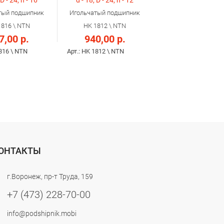
 D - 24, h - 16
d - 18, D - 24, h - 12
тый подшипник
Игольчатый подшипник
1816 \ NTN
HK 1812 \ NTN
7,00 р.
940,00 р.
1816 \ NTN
Арт.: HK 1812 \ NTN
ОНТАКТЫ
г.Воронеж, пр-т Труда, 159
+7 (473) 228-70-00
info@podshipnik.mobi