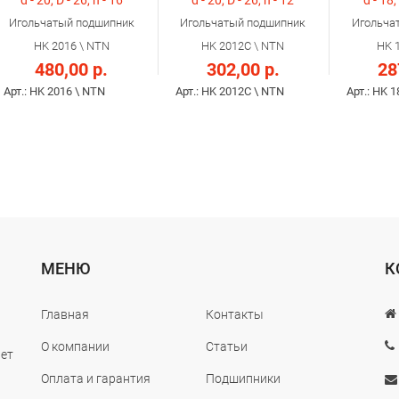
d - 20, D - 26, h - 16
d - 20, D - 26, h - 12
d - 18,
Игольчатый подшипник
Игольчатый подшипник
Игольча
HK 2016 \ NTN
HK 2012C \ NTN
HK 
480,00 р.
302,00 р.
28
Арт.: HK 2016 \ NTN
Арт.: HK 2012C \ NTN
Арт.: HK 
МЕНЮ
К
Главная
Контакты
О компании
Статьи
лет
Оплата и гарантия
Подшипники