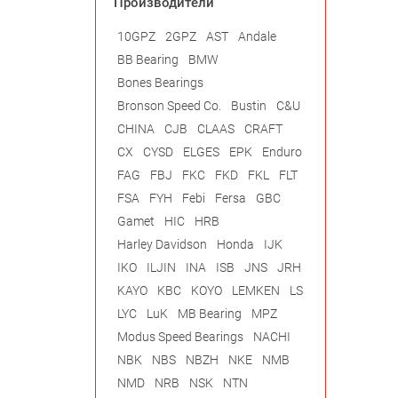
Производители
10GPZ
2GPZ
AST
Andale
BB Bearing
BMW
Bones Bearings
Bronson Speed Co.
Bustin
C&U
CHINA
CJB
CLAAS
CRAFT
CX
CYSD
ELGES
EPK
Enduro
FAG
FBJ
FKC
FKD
FKL
FLT
FSA
FYH
Febi
Fersa
GBC
Gamet
HIC
HRB
Harley Davidson
Honda
IJK
IKO
ILJIN
INA
ISB
JNS
JRH
KAYO
KBC
KOYO
LEMKEN
LS
LYC
LuK
MB Bearing
MPZ
Modus Speed Bearings
NACHI
NBK
NBS
NBZH
NKE
NMB
NMD
NRB
NSK
NTN