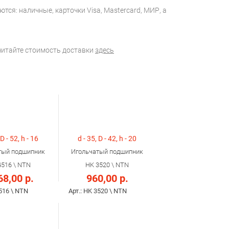
тся: наличные, карточки Visa, Mastercard, МИР, а
считайте стоимость доставки
здесь
 D - 52, h - 16
d - 35, D - 42, h - 20
тый подшипник
Игольчатый подшипник
4516 \ NTN
HK 3520 \ NTN
68,00 р.
960,00 р.
4516 \ NTN
Арт.: HK 3520 \ NTN