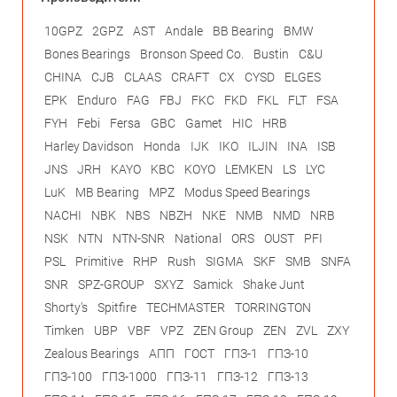
10GPZ
2GPZ
AST
Andale
BB Bearing
BMW
Bones Bearings
Bronson Speed Co.
Bustin
C&U
CHINA
CJB
CLAAS
CRAFT
CX
CYSD
ELGES
EPK
Enduro
FAG
FBJ
FKC
FKD
FKL
FLT
FSA
FYH
Febi
Fersa
GBC
Gamet
HIC
HRB
Harley Davidson
Honda
IJK
IKO
ILJIN
INA
ISB
JNS
JRH
KAYO
KBC
KOYO
LEMKEN
LS
LYC
LuK
MB Bearing
MPZ
Modus Speed Bearings
NACHI
NBK
NBS
NBZH
NKE
NMB
NMD
NRB
NSK
NTN
NTN-SNR
National
ORS
OUST
PFI
PSL
Primitive
RHP
Rush
SIGMA
SKF
SMB
SNFA
SNR
SPZ-GROUP
SXYZ
Samick
Shake Junt
Shorty's
Spitfire
TECHMASTER
TORRINGTON
Timken
UBP
VBF
VPZ
ZEN Group
ZEN
ZVL
ZXY
Zealous Bearings
АПП
ГОСТ
ГПЗ-1
ГПЗ-10
ГПЗ-100
ГПЗ-1000
ГПЗ-11
ГПЗ-12
ГПЗ-13