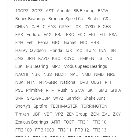
10GPZ
2GPZ
AST
Andale
BB Bearing
BMW
Bones Bearings
Bronson Speed Co.
Bustin
C&U
CHINA
CJB
CLAAS
CRAFT
CX
CYSD
ELGES
EPK
Enduro
FAG
FBJ
FKC
FKD
FKL
FLT
FSA
FYH
Febi
Fersa
GBC
Gamet
HIC
HRB
Harley Davidson
Honda
IJK
IKO
ILJIN
INA
ISB
JNS
JRH
KAYO
KBC
KOYO
LEMKEN
LS
LYC
LuK
MB Bearing
MPZ
Modus Speed Bearings
NACHI
NBK
NBS
NBZH
NKE
NMB
NMD
NRB
NSK
NTN
NTN-SNR
National
ORS
OUST
PFI
PSL
Primitive
RHP
Rush
SIGMA
SKF
SMB
SNFA
SNR
SPZ-GROUP
SXYZ
Samick
Shake Junt
Shorty's
Spitfire
TECHMASTER
TORRINGTON
Timken
UBP
VBF
VPZ
ZEN Group
ZEN
ZVL
ZXY
Zealous Bearings
АПП
ГОСТ
ГПЗ-1
ГПЗ-10
ГПЗ-100
ГПЗ-1000
ГПЗ-11
ГПЗ-12
ГПЗ-13