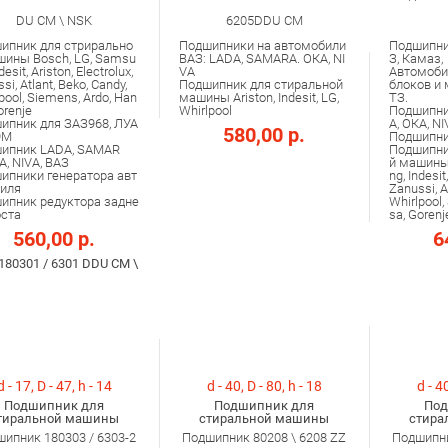
DU CM \ NSK
6205DDU CM
ипник для стрирально
Подшипники на автомобили
Подшипни
шины Bosch, LG, Samsu
ВАЗ: LADA, SAMARA. ОКА, NI
З, Камаз,
desit, Ariston, Electrolux,
VA
Автомоби
si, Atlant, Beko, Candy,
Подшипник для стиральной
блоков и
pool, Siemens, Ardo, Han
машины Ariston, Indesit, LG,
ТЗ.
orenje
Whirlpool
Подшипни
ипник для ЗАЗ968, ЛУА
A, ОКА, NI
580,00 р.
9М
Подшипни
ипник LADA, SAMAR
Подшипни
А, NIVA, ВАЗ
й машины
ипники генератора авт
ng, Indesit
иля
Zanussi, A
ипник редуктора задне
Whirlpool,
оста
sa, Gorenj
560,00 р.
6
 180301 / 6301 DDU CM \
d - 17, D - 47, h - 14
d - 40, D - 80, h - 18
d - 40
Подшипник для
Подшипник для
Под
тиральной машины
стиральной машины
стира
ипник 180303 / 6303-2
Подшипник 80208 \ 6208 ZZ
Подшипни