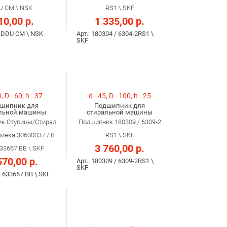
U CM \ NSK
RS1 \ SKF
10,00 р.
1 335,00 р.
8 DDU CM \ NSK
Арт.: 180304 / 6304-2RS1 \
SKF
, D - 60, h - 37
d - 45, D - 100, h - 25
шипник для
Подшипник для
льной машины
стиральной машины
к Ступицы/Стирал
Подшипник 180309 / 6309-2
инка 30600037 / B
RS1 \ SKF
3 760,00 р.
33667 BB \ SKF
570,00 р.
Арт.: 180309 / 6309-2RS1 \
SKF
B 633667 BB \ SKF