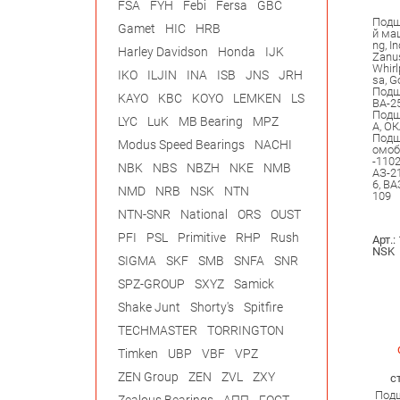
FSA
FYH
Febi
Fersa
GBC
Подш
Gamet
HIC
HRB
й ма
ng, In
Harley Davidson
Honda
IJK
Zanus
Whirl
IKO
ILJIN
INA
ISB
JNS
JRH
sa, G
Подш
KAYO
KBC
KOYO
LEMKEN
LS
ВА-2
Подш
LYC
LuK
MB Bearing
MPZ
A, ОК
Подш
Modus Speed Bearings
NACHI
омоб
-1102
NBK
NBS
NBZH
NKE
NMB
АЗ-2
6, ВА
NMD
NRB
NSK
NTN
109
NTN-SNR
National
ORS
OUST
PFI
PSL
Primitive
RHP
Rush
Арт.:
NSK
SIGMA
SKF
SMB
SNFA
SNR
SPZ-GROUP
SXYZ
Samick
Shake Junt
Shorty's
Spitfire
TECHMASTER
TORRINGTON
Timken
UBP
VBF
VPZ
ZEN Group
ZEN
ZVL
ZXY
с
Подш