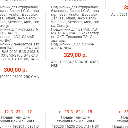
3
ипник для стрирально
Подшипник для стрирально
шины Bosch, LG, Samsu
й машины Bosch, LG, Samsu
desit, Ariston, Electrolux,
ng, Indesit, Ariston, Electrolux,
Арт.: 620
si, Atlant, Beko, Candy,
Zanussi, Atlant, Beko, Candy,
pool, Siemens, Ardo, Han
Whirlpool, Siemens, Ardo, Han
orenje
sa, Gorenje
ипник для Мотоцикл Я
Подшипник для БелАЗ, ГАЗ,
50, ЯВА-350,
МАЗ, ЗАЗ, ЛуАЗ, Экскаватор
ипник LADA, SAMAR
ы - ЭКГ, Тепловоз ТЭ, Экск
А, NIVA,
аваторы
ипники генератора авт
Подшипник LADA, SAMAR
иля ВАЗ-1111 ОКА, ЗАЗ
A, ОКА, NIVA
, ВАЗ-2101, ВАЗ-2102, В
329,00 р.
103, ВАЗ-2105, ВАЗ-210
З-2107, ВАЗ-2108, ВАЗ-2
Арт.: 180304 / 6304 DDUCM \
NSK
300,00 р.
 180302 / 6302-2RS CM \
d - 12, D - 37, h - 12
d - 25, D - 52, h - 15
d - 35
Подшипник для
Подшипник для
Под
тиральной машины
стиральной машины
стира
ипник 180301 / 6301 D
180205 / 6205 DDUCM \ NSK
Подшипни