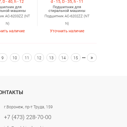
, D - 40, h - 12
d - 15, D - 35, h - 11
шипник для
Подшипник для
льной машины
стиральной машины
ик AC-6203ZZ (NT
Подшипник AC-6202ZZ (NT
N)
N)
нить наличие
Уточнить наличие
9
10
11
12
13
14
15
ОНТАКТЫ
г.Воронеж, пр-т Труда, 159
+7 (473) 228-70-00