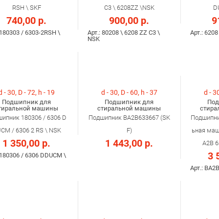
RSH \ SKF
С3 \ 6208ZZ \NSK
D
740,00 р.
900,00 р.
9
 180303 / 6303-2RSH \
Арт.: 80208 \ 6208 ZZ C3 \
Арт.: 620
NSK
d - 30, D - 72, h - 19
d - 30, D - 60, h - 37
d - 30
Подшипник для
Подшипник для
Под
тиральной машины
стиральной машины
стира
ипник 180306 / 6306 D
Подшипник BA2B633667 (SK
Подшипни
CM / 6306 2 RS \ NSK
F)
ьная маш
1 350,00 р.
1 443,00 р.
A2B 6
3 
 180306 / 6306 DDUCM \
Арт.: BA2