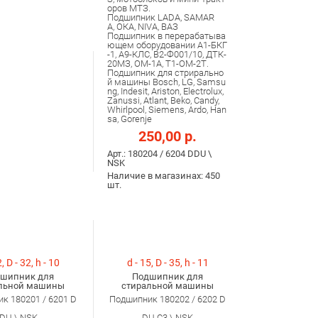
оров МТЗ.
Подшипник LADA, SAMAR
A, ОКА, NIVA, ВАЗ
Подшипник в перерабатыва
ющем оборудовании А1-БКГ
-1, А9-КЛС, В2-Ф001/10, ДТК-
20МЗ, ОМ-1А, Т1-ОМ-2Т.
Подшипник для стрирально
й машины Bosch, LG, Samsu
ng, Indesit, Ariston, Electrolux,
Zanussi, Atlant, Beko, Candy,
Whirlpool, Siemens, Ardo, Han
sa, Gorenje
250,00 р.
Арт.: 180204 / 6204 DDU \
NSK
Наличие в магазинах: 450
шт.
, D - 32, h - 10
d - 15, D - 35, h - 11
шипник для
Подшипник для
льной машины
стиральной машины
к 180201 / 6201 D
Подшипник 180202 / 6202 D
DU \ NSK
DU C3 \ NSK