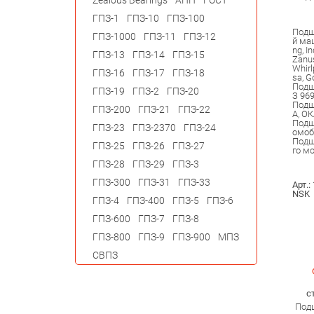
Zealous Bearings
АПП
ГОСТ
ГПЗ-1
ГПЗ-10
ГПЗ-100
Подш
ГПЗ-1000
ГПЗ-11
ГПЗ-12
й ма
ng, In
ГПЗ-13
ГПЗ-14
ГПЗ-15
Zanus
Whirl
ГПЗ-16
ГПЗ-17
ГПЗ-18
sa, G
Подш
ГПЗ-19
ГПЗ-2
ГПЗ-20
З 96
Подш
ГПЗ-200
ГПЗ-21
ГПЗ-22
A, ОК
Подш
ГПЗ-23
ГПЗ-2370
ГПЗ-24
омоб
Подш
ГПЗ-25
ГПЗ-26
ГПЗ-27
го м
ГПЗ-28
ГПЗ-29
ГПЗ-3
ГПЗ-300
ГПЗ-31
ГПЗ-33
Арт.:
NSK
ГПЗ-4
ГПЗ-400
ГПЗ-5
ГПЗ-6
ГПЗ-600
ГПЗ-7
ГПЗ-8
ГПЗ-800
ГПЗ-9
ГПЗ-900
МПЗ
СВПЗ
с
Подш