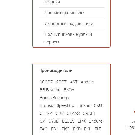
техники
Прочие подшипники
Импортные подшипники
Подшипниковые узлы и
корпуса
Производители
10GPZ
2GPZ
AST
Andale
BB Bearing
BMW
Bones Bearings
Bronson Speed Co.
Bustin
C&U
CHINA
CJB
CLAAS
CRAFT
CX
CYSD
ELGES
EPK
Enduro
с
Подш
FAG
FBJ
FKC
FKD
FKL
FLT