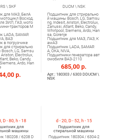
RS \ SKF
DUCM \ NSK
к для МАЗ, БелА
Подшипник для стрирально
 мотоцикл Восход,
й машины Bosch, LG, Samsu
ля ЗИЛ, ГАЗ, мото
ng, Indesit, Ariston, Electrolux,
 мини-тракторов М
Zanussi, Atlant, Beko, Candy,
Whirlpool, Siemens, Ardo, Han
к LADA, SAMAR
sa, Gorenje
VA, ВАЗ
Подшипник для МАЗ, ЛАЗ, К
к в погрузчике
амАЗ
к для стрирально
Подшипник LADA, SAMAR
 Bosch, LG, Samsu
A, ОКА, NIVA,
, Ariston, Electrolux,
Подшипники генератора авт
tlant, Beko, Candy,
омобиля ВАЗ-2110
 Siemens, Ardo, Han
685,00 р.
e
44,00 р.
Арт.: 180303 / 6303 DDUCM \
NSK
, D - 80, h - 18
d - 20, D - 52, h - 15
шипник для
Подшипник для
льной машины
стиральной машины
к 180208 / 6208 D
Подшипник 180304 / 6304-2