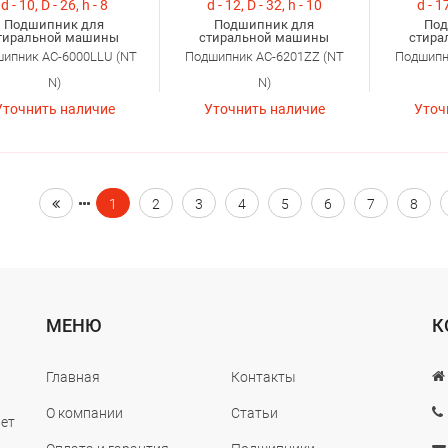
d - 10, D - 26, h - 8
d - 12, D - 32, h - 10
d - 17
Подшипник для
Подшипник для
Под
тиральной машины
стиральной машины
стира
ипник AC-6000LLU (NT
Подшипник AC-6201ZZ (NT
Подшипн
N)
N)
Уточнить наличие
Уточнить наличие
Уточ
1
2
3
4
5
6
7
8
МЕНЮ
К
Главная
Контакты
О компании
Статьи
лет