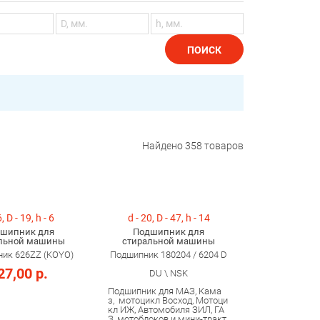
ПОИСК
Найдено
358
товаров
6, D - 19, h - 6
d - 20, D - 47, h - 14
шипник для
Подшипник для
льной машины
стиральной машины
ик 626ZZ (KOYO)
Подшипник 180204 / 6204 D
27,00 р.
DU \ NSK
Подшипник для МАЗ, Кама
з, мотоцикл Восход, Мотоци
кл ИЖ, Автомобиля ЗИЛ, ГА
З, мотоблоков и мини-тракт