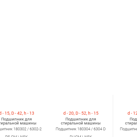
d - 15, D - 42, h - 13
d - 20, D - 52, h - 15
d - 12
Подшипник для
Подшипник для
Под
тиральной машины
стиральной машины
стира
ипник 180302 / 6302-2
Подшипник 180304 / 6304 D
Подшипни
RS CM \ NSK
DUCM \ NSK