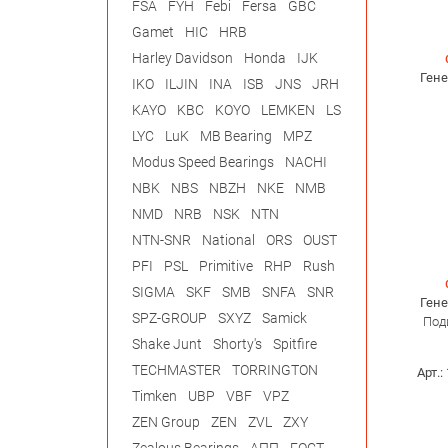
FSA
FYH
Febi
Fersa
GBC
Gamet
HIC
HRB
Harley Davidson
Honda
IJK
Ген
IKO
ILJIN
INA
ISB
JNS
JRH
KAYO
KBC
KOYO
LEMKEN
LS
LYC
LuK
MB Bearing
MPZ
Modus Speed Bearings
NACHI
NBK
NBS
NBZH
NKE
NMB
NMD
NRB
NSK
NTN
NTN-SNR
National
ORS
OUST
PFI
PSL
Primitive
RHP
Rush
SIGMA
SKF
SMB
SNFA
SNR
Ген
SPZ-GROUP
SXYZ
Samick
Под
Shake Junt
Shorty's
Spitfire
TECHMASTER
TORRINGTON
Арт.:
Timken
UBP
VBF
VPZ
ZEN Group
ZEN
ZVL
ZXY