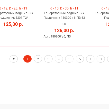
d - 12, D - 28, h - 11
d - 10, D - 35, h - 11
d - 17
ераторный подшипник
Генераторный подшипник
Генерат
одшипник 8201 Т2*
Подшипник 180300 \ 6, ПЗ 63
По
125,00 р.
1
00
126,00 р.
Арт.: 180300 \ 6, ПЗ
1
2
3
4
5
6
7
8