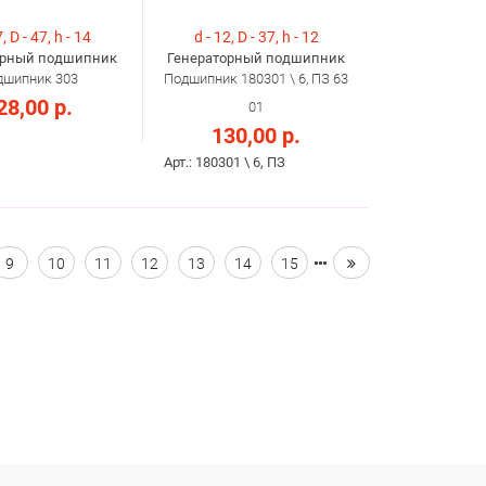
, D - 47, h - 14
d - 12, D - 37, h - 12
орный подшипник
Генераторный подшипник
дшипник 303
Подшипник 180301 \ 6, ПЗ 63
28,00 р.
01
130,00 р.
Арт.: 180301 \ 6, ПЗ
9
10
11
12
13
14
15