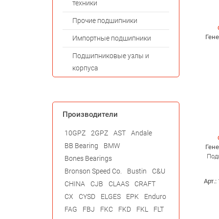
техники
Прочие подшипники
Ген
Импортные подшипники
Подшипниковые узлы и
корпуса
Производители
10GPZ
2GPZ
AST
Andale
BB Bearing
BMW
Ген
Под
Bones Bearings
Bronson Speed Co.
Bustin
C&U
Арт.:
CHINA
CJB
CLAAS
CRAFT
CX
CYSD
ELGES
EPK
Enduro
FAG
FBJ
FKC
FKD
FKL
FLT