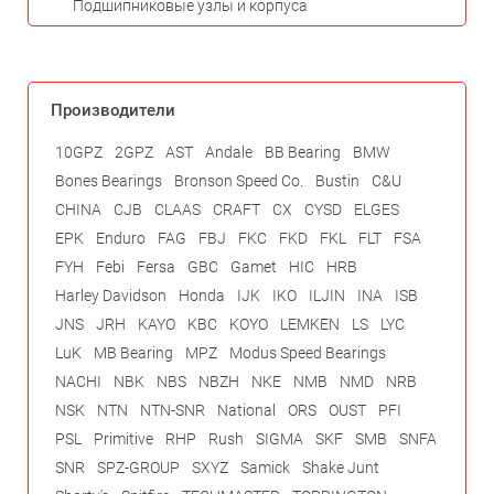
Подшипниковые узлы и корпуса
Производители
10GPZ
2GPZ
AST
Andale
BB Bearing
BMW
Bones Bearings
Bronson Speed Co.
Bustin
C&U
CHINA
CJB
CLAAS
CRAFT
CX
CYSD
ELGES
EPK
Enduro
FAG
FBJ
FKC
FKD
FKL
FLT
FSA
FYH
Febi
Fersa
GBC
Gamet
HIC
HRB
Harley Davidson
Honda
IJK
IKO
ILJIN
INA
ISB
JNS
JRH
KAYO
KBC
KOYO
LEMKEN
LS
LYC
LuK
MB Bearing
MPZ
Modus Speed Bearings
NACHI
NBK
NBS
NBZH
NKE
NMB
NMD
NRB
NSK
NTN
NTN-SNR
National
ORS
OUST
PFI
PSL
Primitive
RHP
Rush
SIGMA
SKF
SMB
SNFA
SNR
SPZ-GROUP
SXYZ
Samick
Shake Junt