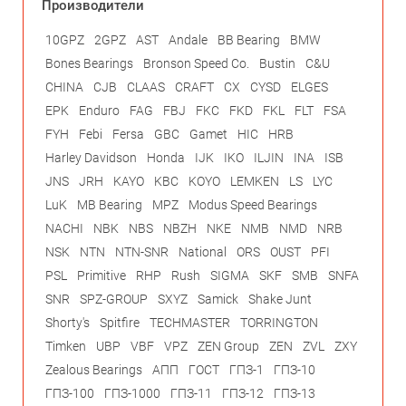
Производители
10GPZ
2GPZ
AST
Andale
BB Bearing
BMW
Bones Bearings
Bronson Speed Co.
Bustin
C&U
CHINA
CJB
CLAAS
CRAFT
CX
CYSD
ELGES
EPK
Enduro
FAG
FBJ
FKC
FKD
FKL
FLT
FSA
FYH
Febi
Fersa
GBC
Gamet
HIC
HRB
Harley Davidson
Honda
IJK
IKO
ILJIN
INA
ISB
JNS
JRH
KAYO
KBC
KOYO
LEMKEN
LS
LYC
LuK
MB Bearing
MPZ
Modus Speed Bearings
NACHI
NBK
NBS
NBZH
NKE
NMB
NMD
NRB
NSK
NTN
NTN-SNR
National
ORS
OUST
PFI
PSL
Primitive
RHP
Rush
SIGMA
SKF
SMB
SNFA
SNR
SPZ-GROUP
SXYZ
Samick
Shake Junt
Shorty's
Spitfire
TECHMASTER
TORRINGTON
Timken
UBP
VBF
VPZ
ZEN Group
ZEN
ZVL
ZXY
Zealous Bearings
АПП
ГОСТ
ГПЗ-1
ГПЗ-10
ГПЗ-100
ГПЗ-1000
ГПЗ-11
ГПЗ-12
ГПЗ-13