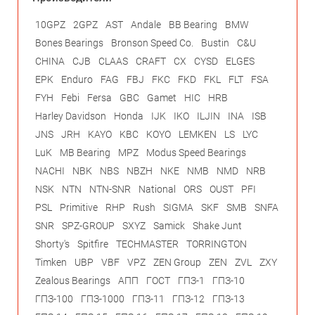
10GPZ
2GPZ
AST
Andale
BB Bearing
BMW
Bones Bearings
Bronson Speed Co.
Bustin
C&U
CHINA
CJB
CLAAS
CRAFT
CX
CYSD
ELGES
EPK
Enduro
FAG
FBJ
FKC
FKD
FKL
FLT
FSA
FYH
Febi
Fersa
GBC
Gamet
HIC
HRB
Harley Davidson
Honda
IJK
IKO
ILJIN
INA
ISB
JNS
JRH
KAYO
KBC
KOYO
LEMKEN
LS
LYC
LuK
MB Bearing
MPZ
Modus Speed Bearings
NACHI
NBK
NBS
NBZH
NKE
NMB
NMD
NRB
NSK
NTN
NTN-SNR
National
ORS
OUST
PFI
PSL
Primitive
RHP
Rush
SIGMA
SKF
SMB
SNFA
SNR
SPZ-GROUP
SXYZ
Samick
Shake Junt
Shorty's
Spitfire
TECHMASTER
TORRINGTON
Timken
UBP
VBF
VPZ
ZEN Group
ZEN
ZVL
ZXY
Zealous Bearings
АПП
ГОСТ
ГПЗ-1
ГПЗ-10
ГПЗ-100
ГПЗ-1000
ГПЗ-11
ГПЗ-12
ГПЗ-13