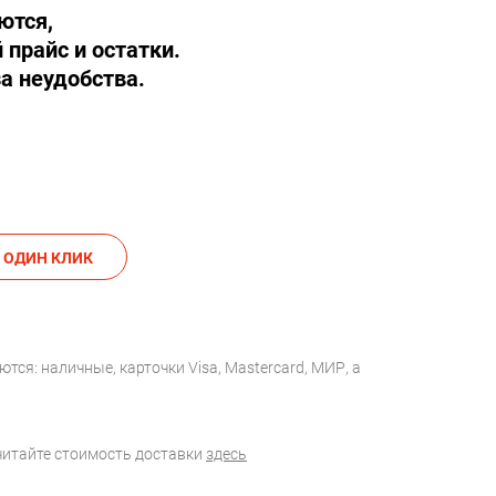
ются,
 прайс и остатки.
а неудобства.
АКАЗАТЬ В ОДИН КЛИК
тся: наличные, карточки Visa, Mastercard, МИР, а
считайте стоимость доставки
здесь