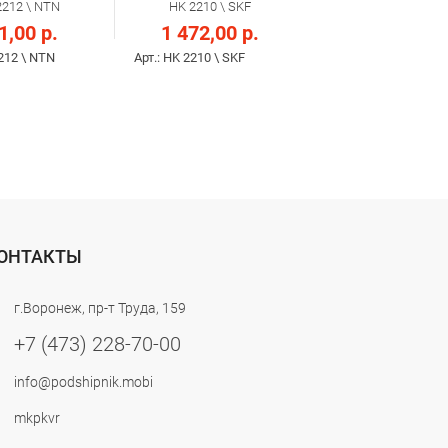
2212 \ NTN
HK 2210 \ SKF
1,00 р.
1 472,00 р.
2212 \ NTN
Арт.: HK 2210 \ SKF
ОНТАКТЫ
г.Воронеж, пр-т Труда, 159
+7 (473) 228-70-00
info@podshipnik.mobi
mkpkvr