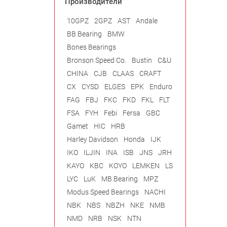
Производители
10GPZ
2GPZ
AST
Andale
BB Bearing
BMW
Bones Bearings
Bronson Speed Co.
Bustin
C&U
CHINA
CJB
CLAAS
CRAFT
CX
CYSD
ELGES
EPK
Enduro
FAG
FBJ
FKC
FKD
FKL
FLT
FSA
FYH
Febi
Fersa
GBC
Gamet
HIC
HRB
Harley Davidson
Honda
IJK
IKO
ILJIN
INA
ISB
JNS
JRH
KAYO
KBC
KOYO
LEMKEN
LS
LYC
LuK
MB Bearing
MPZ
Modus Speed Bearings
NACHI
NBK
NBS
NBZH
NKE
NMB
NMD
NRB
NSK
NTN