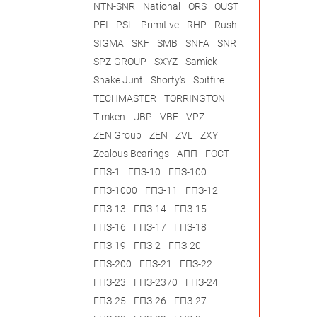
NTN-SNR
National
ORS
OUST
PFI
PSL
Primitive
RHP
Rush
SIGMA
SKF
SMB
SNFA
SNR
SPZ-GROUP
SXYZ
Samick
Shake Junt
Shorty's
Spitfire
TECHMASTER
TORRINGTON
Timken
UBP
VBF
VPZ
ZEN Group
ZEN
ZVL
ZXY
Zealous Bearings
АПП
ГОСТ
ГПЗ-1
ГПЗ-10
ГПЗ-100
ГПЗ-1000
ГПЗ-11
ГПЗ-12
ГПЗ-13
ГПЗ-14
ГПЗ-15
ГПЗ-16
ГПЗ-17
ГПЗ-18
ГПЗ-19
ГПЗ-2
ГПЗ-20
ГПЗ-200
ГПЗ-21
ГПЗ-22
ГПЗ-23
ГПЗ-2370
ГПЗ-24
ГПЗ-25
ГПЗ-26
ГПЗ-27