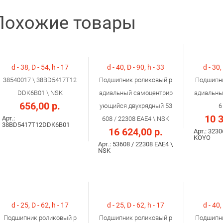
Похожие товары
d - 38, D - 54, h - 17
d - 40, D - 90, h - 33
d - 30,
38540017 \ 38BD5417T12
Подшипник роликовый р
Подшипни
DDK6B01 \ NSK
адиальный самоцентрир
адиальны
656,00 р.
ующийся двухрядный 53
6
10 3
Арт.:
608 / 22308 ЕAE4 \ NSK
38BD5417T12DDK6B01
16 624,00 р.
Арт.: 3230
KOYO
Арт.: 53608 / 22308 ЕAE4 \
NSK
d - 25, D - 62, h - 17
d - 25, D - 62, h - 17
d - 40,
Подшипник роликовый р
Подшипник роликовый р
Подшипни