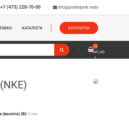
+7 (473) 228-70-00
info@podshipnik.mobi
ТАВКА
КАТАЛОГИ
КОНТАКТЫ
${
cart_qty
}
(NKE)
 (высота) (B):
9 мм.