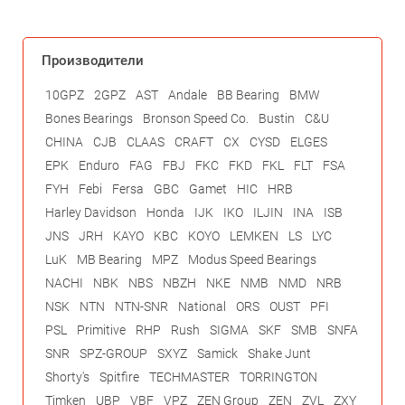
Производители
10GPZ
2GPZ
AST
Andale
BB Bearing
BMW
Bones Bearings
Bronson Speed Co.
Bustin
C&U
CHINA
CJB
CLAAS
CRAFT
CX
CYSD
ELGES
EPK
Enduro
FAG
FBJ
FKC
FKD
FKL
FLT
FSA
FYH
Febi
Fersa
GBC
Gamet
HIC
HRB
Harley Davidson
Honda
IJK
IKO
ILJIN
INA
ISB
JNS
JRH
KAYO
KBC
KOYO
LEMKEN
LS
LYC
LuK
MB Bearing
MPZ
Modus Speed Bearings
NACHI
NBK
NBS
NBZH
NKE
NMB
NMD
NRB
NSK
NTN
NTN-SNR
National
ORS
OUST
PFI
PSL
Primitive
RHP
Rush
SIGMA
SKF
SMB
SNFA
SNR
SPZ-GROUP
SXYZ
Samick
Shake Junt
Shorty's
Spitfire
TECHMASTER
TORRINGTON
Timken
UBP
VBF
VPZ
ZEN Group
ZEN
ZVL
ZXY