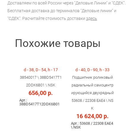
Доставляем по всей России через "Деловые Линии" и "СДЕК".
Бесплатная доставка до терминалов "Деловые линии" и
"СДЕК". Расчитайте стоимость доставки
здесь
Похожие товары
d - 38, D - 54, h - 17
d - 40, D - 90, h - 33
38540017 \ 38BD5417T1
Подшипник роликовый
2DDK6B01 \ NSK
радиальный самоцентр
656,00 р.
ирующийся двухрядный
Арт.:
53608 / 22308 ЕAE4 \ NS
38BD5417T12DDK6B01
K
16 624,00 р.
Арт.: 53608 / 22308 ЕAE4
\ NSK