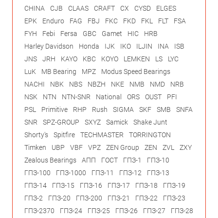
CHINA
CJB
CLAAS
CRAFT
CX
CYSD
ELGES
EPK
Enduro
FAG
FBJ
FKC
FKD
FKL
FLT
FSA
FYH
Febi
Fersa
GBC
Gamet
HIC
HRB
Harley Davidson
Honda
IJK
IKO
ILJIN
INA
ISB
JNS
JRH
KAYO
KBC
KOYO
LEMKEN
LS
LYC
LuK
MB Bearing
MPZ
Modus Speed Bearings
NACHI
NBK
NBS
NBZH
NKE
NMB
NMD
NRB
NSK
NTN
NTN-SNR
National
ORS
OUST
PFI
PSL
Primitive
RHP
Rush
SIGMA
SKF
SMB
SNFA
SNR
SPZ-GROUP
SXYZ
Samick
Shake Junt
Shorty's
Spitfire
TECHMASTER
TORRINGTON
Timken
UBP
VBF
VPZ
ZEN Group
ZEN
ZVL
ZXY
Zealous Bearings
АПП
ГОСТ
ГПЗ-1
ГПЗ-10
ГПЗ-100
ГПЗ-1000
ГПЗ-11
ГПЗ-12
ГПЗ-13
ГПЗ-14
ГПЗ-15
ГПЗ-16
ГПЗ-17
ГПЗ-18
ГПЗ-19
ГПЗ-2
ГПЗ-20
ГПЗ-200
ГПЗ-21
ГПЗ-22
ГПЗ-23
ГПЗ-2370
ГПЗ-24
ГПЗ-25
ГПЗ-26
ГПЗ-27
ГПЗ-28