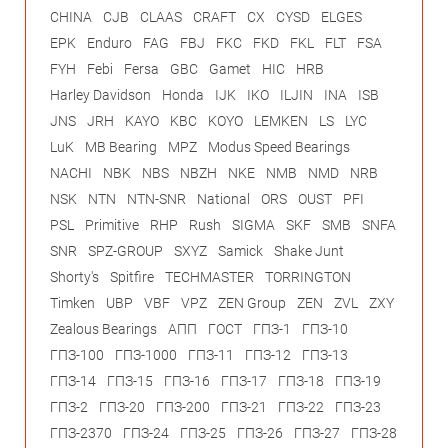
CHINA
CJB
CLAAS
CRAFT
CX
CYSD
ELGES
EPK
Enduro
FAG
FBJ
FKC
FKD
FKL
FLT
FSA
FYH
Febi
Fersa
GBC
Gamet
HIC
HRB
Harley Davidson
Honda
IJK
IKO
ILJIN
INA
ISB
JNS
JRH
KAYO
KBC
KOYO
LEMKEN
LS
LYC
LuK
MB Bearing
MPZ
Modus Speed Bearings
NACHI
NBK
NBS
NBZH
NKE
NMB
NMD
NRB
NSK
NTN
NTN-SNR
National
ORS
OUST
PFI
PSL
Primitive
RHP
Rush
SIGMA
SKF
SMB
SNFA
SNR
SPZ-GROUP
SXYZ
Samick
Shake Junt
Shorty's
Spitfire
TECHMASTER
TORRINGTON
Timken
UBP
VBF
VPZ
ZEN Group
ZEN
ZVL
ZXY
Zealous Bearings
АПП
ГОСТ
ГПЗ-1
ГПЗ-10
ГПЗ-100
ГПЗ-1000
ГПЗ-11
ГПЗ-12
ГПЗ-13
ГПЗ-14
ГПЗ-15
ГПЗ-16
ГПЗ-17
ГПЗ-18
ГПЗ-19
ГПЗ-2
ГПЗ-20
ГПЗ-200
ГПЗ-21
ГПЗ-22
ГПЗ-23
ГПЗ-2370
ГПЗ-24
ГПЗ-25
ГПЗ-26
ГПЗ-27
ГПЗ-28