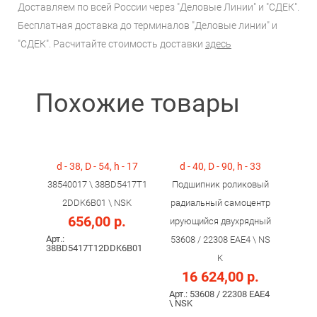
Доставляем по всей России через "Деловые Линии" и "СДЕК".
Бесплатная доставка до терминалов "Деловые линии" и
"СДЕК". Расчитайте стоимость доставки
здесь
Похожие товары
d - 38, D - 54, h - 17
d - 40, D - 90, h - 33
38540017 \ 38BD5417T1
Подшипник роликовый
2DDK6B01 \ NSK
радиальный самоцентр
656,00 р.
ирующийся двухрядный
Арт.:
53608 / 22308 ЕAE4 \ NS
38BD5417T12DDK6B01
K
16 624,00 р.
Арт.: 53608 / 22308 ЕAE4
\ NSK