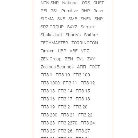
NTN-SNR
National
ORS
OUST
PFI
PSL
Primitive
RHP
Rush
SIGMA
SKF
SMB
SNFA
SNR
SPZ-GROUP
SXYZ
Samick
Shake Junt
Shorty's
Spitfire
TECHMASTER
TORRINGTON
Timken
UBP
VBF
VPZ
ZEN Group
ZEN
ZVL
ZXY
Zealous Bearings
АПП
ГОСТ
ГПЗ-1
ГПЗ-10
ГПЗ-100
ГПЗ-1000
ГПЗ-11
ГПЗ-12
ГПЗ-13
ГПЗ-14
ГПЗ-15
ГПЗ-16
ГПЗ-17
ГПЗ-18
ГПЗ-19
ГПЗ-2
ГПЗ-20
ГПЗ-200
ГПЗ-21
ГПЗ-22
ГПЗ-23
ГПЗ-2370
ГПЗ-24
ГПЗ-25
ГПЗ-26
ГПЗ-27