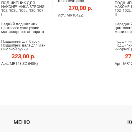
наконечников
ПОДШИПНИК ДЛЯ
ПОДШИП
НАКОНЕЧНИКА STRONG
270,00 р.
НАКОНЕЧ
102, 102L, 105L, 120, 107
102, 102L,
II
II
Арт.: MR104ZZ
Задний подшипник
Передни
цангового узла ручки
цангового
маникюрного аппарата
маникюрн
Подшипник для Стронг
Подшипни
Подшипник вала для ман
Подшипни
икюрной ручки
икюрной 
323,00 р.
27
Арт.: MR148 ZZ (NSK)
Арт.: MR1
МЕНЮ
К