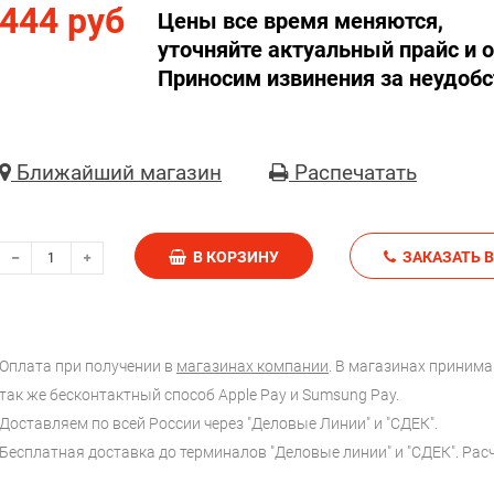
444 руб
Цены все время меняются,
уточняйте актуальный прайс и о
Приносим извинения за неудобс
Ближайший магазин
Распечатать
В КОРЗИНУ
З
Оплата при получении в
магазинах компании
. В магазинах принимаю
так же бесконтактный способ Apple Pay и Sumsung Pay.
Доставляем по всей России через "Деловые Линии" и "СДЕК".
Бесплатная доставка до терминалов "Деловые линии" и "СДЕК". Ра