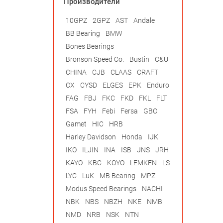
Производители
10GPZ
2GPZ
AST
Andale
BB Bearing
BMW
Bones Bearings
Bronson Speed Co.
Bustin
C&U
CHINA
CJB
CLAAS
CRAFT
CX
CYSD
ELGES
EPK
Enduro
FAG
FBJ
FKC
FKD
FKL
FLT
FSA
FYH
Febi
Fersa
GBC
Gamet
HIC
HRB
Harley Davidson
Honda
IJK
IKO
ILJIN
INA
ISB
JNS
JRH
KAYO
KBC
KOYO
LEMKEN
LS
LYC
LuK
MB Bearing
MPZ
Modus Speed Bearings
NACHI
NBK
NBS
NBZH
NKE
NMB
NMD
NRB
NSK
NTN