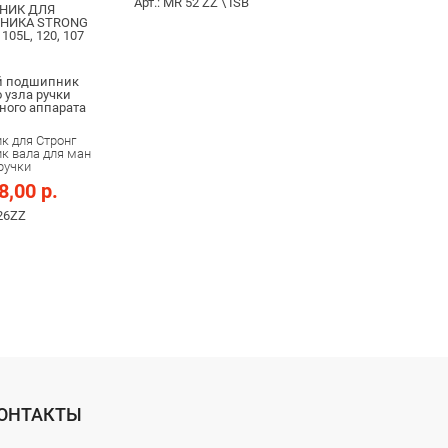
Арт.: MR 52 ZZ \ ISB
НИК ДЛЯ
НИКА STRONG
 105L, 120, 107
й подшипник
 узла ручки
ого аппарата
к для Стронг
к вала для ман
ручки
8,00 р.
26ZZ
ОНТАКТЫ