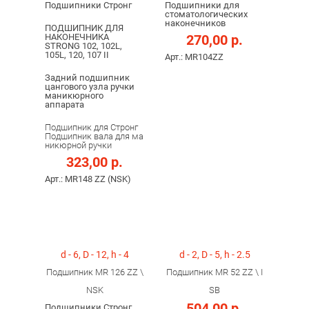
Подшипники Стронг
Подшипники для
стоматологических
наконечников
ПОДШИПНИК ДЛЯ
НАКОНЕЧНИКА
270,00 р.
STRONG 102, 102L,
105L, 120, 107 II
Арт.: MR104ZZ
Задний подшипник
цангового узла ручки
маникюрного
аппарата
Подшипник для Стронг
Подшипник вала для ма
никюрной ручки
323,00 р.
Арт.: MR148 ZZ (NSK)
d - 6, D - 12, h - 4
d - 2, D - 5, h - 2.5
Подшипник MR 126 ZZ \
Подшипник MR 52 ZZ \ I
NSK
SB
504,00 р.
Подшипники Стронг