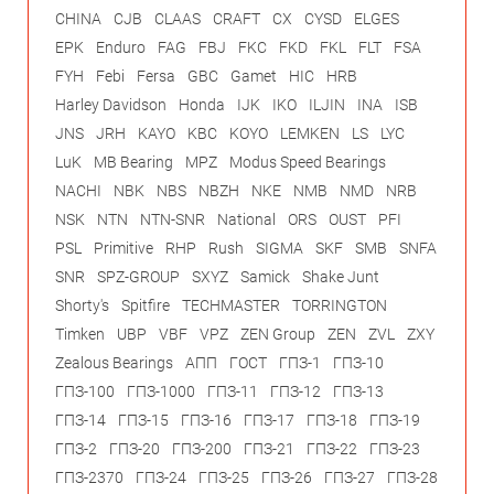
CHINA
CJB
CLAAS
CRAFT
CX
CYSD
ELGES
EPK
Enduro
FAG
FBJ
FKC
FKD
FKL
FLT
FSA
FYH
Febi
Fersa
GBC
Gamet
HIC
HRB
Harley Davidson
Honda
IJK
IKO
ILJIN
INA
ISB
JNS
JRH
KAYO
KBC
KOYO
LEMKEN
LS
LYC
LuK
MB Bearing
MPZ
Modus Speed Bearings
NACHI
NBK
NBS
NBZH
NKE
NMB
NMD
NRB
NSK
NTN
NTN-SNR
National
ORS
OUST
PFI
PSL
Primitive
RHP
Rush
SIGMA
SKF
SMB
SNFA
SNR
SPZ-GROUP
SXYZ
Samick
Shake Junt
Shorty's
Spitfire
TECHMASTER
TORRINGTON
Timken
UBP
VBF
VPZ
ZEN Group
ZEN
ZVL
ZXY
Zealous Bearings
АПП
ГОСТ
ГПЗ-1
ГПЗ-10
ГПЗ-100
ГПЗ-1000
ГПЗ-11
ГПЗ-12
ГПЗ-13
ГПЗ-14
ГПЗ-15
ГПЗ-16
ГПЗ-17
ГПЗ-18
ГПЗ-19
ГПЗ-2
ГПЗ-20
ГПЗ-200
ГПЗ-21
ГПЗ-22
ГПЗ-23
ГПЗ-2370
ГПЗ-24
ГПЗ-25
ГПЗ-26
ГПЗ-27
ГПЗ-28