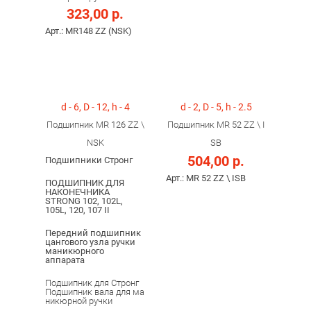
323,00 р.
Арт.: MR148 ZZ (NSK)
d - 6, D - 12, h - 4
d - 2, D - 5, h - 2.5
Подшипник MR 126 ZZ \
Подшипник MR 52 ZZ \ I
NSK
SB
504,00 р.
Подшипники Стронг
Арт.: MR 52 ZZ \ ISB
ПОДШИПНИК ДЛЯ
НАКОНЕЧНИКА
STRONG 102, 102L,
105L, 120, 107 II
Передний подшипник
цангового узла ручки
маникюрного
аппарата
Подшипник для Стронг
Подшипник вала для ма
никюрной ручки