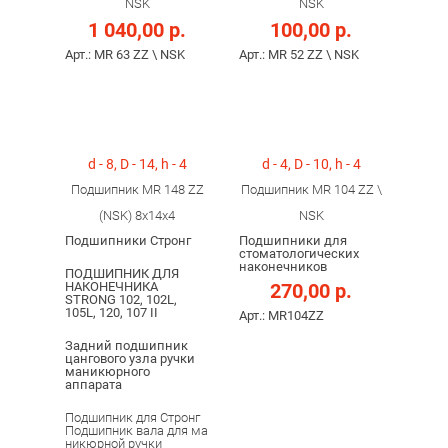
NSK
NSK
1 040,00 р.
100,00 р.
Арт.: MR 63 ZZ \ NSK
Арт.: MR 52 ZZ \ NSK
d - 8, D - 14, h - 4
d - 4, D - 10, h - 4
Подшипник MR 148 ZZ
Подшипник MR 104 ZZ \
(NSK) 8x14x4
NSK
Подшипники Стронг
Подшипники для
стоматологических
наконечников
ПОДШИПНИК ДЛЯ
НАКОНЕЧНИКА
270,00 р.
STRONG 102, 102L,
105L, 120, 107 II
Арт.: MR104ZZ
Задний подшипник
цангового узла ручки
маникюрного
аппарата
Подшипник для Стронг
Подшипник вала для ма
никюрной ручки