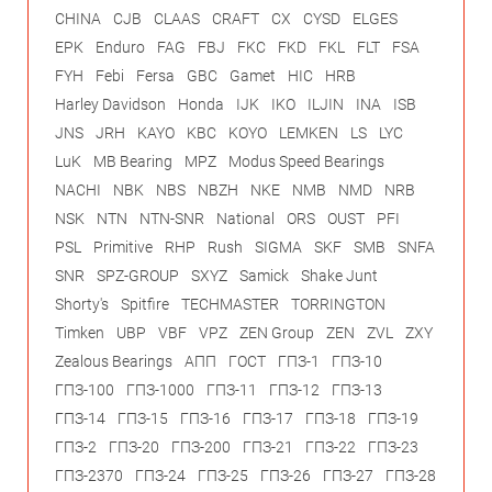
CHINA
CJB
CLAAS
CRAFT
CX
CYSD
ELGES
EPK
Enduro
FAG
FBJ
FKC
FKD
FKL
FLT
FSA
FYH
Febi
Fersa
GBC
Gamet
HIC
HRB
Harley Davidson
Honda
IJK
IKO
ILJIN
INA
ISB
JNS
JRH
KAYO
KBC
KOYO
LEMKEN
LS
LYC
LuK
MB Bearing
MPZ
Modus Speed Bearings
NACHI
NBK
NBS
NBZH
NKE
NMB
NMD
NRB
NSK
NTN
NTN-SNR
National
ORS
OUST
PFI
PSL
Primitive
RHP
Rush
SIGMA
SKF
SMB
SNFA
SNR
SPZ-GROUP
SXYZ
Samick
Shake Junt
Shorty's
Spitfire
TECHMASTER
TORRINGTON
Timken
UBP
VBF
VPZ
ZEN Group
ZEN
ZVL
ZXY
Zealous Bearings
АПП
ГОСТ
ГПЗ-1
ГПЗ-10
ГПЗ-100
ГПЗ-1000
ГПЗ-11
ГПЗ-12
ГПЗ-13
ГПЗ-14
ГПЗ-15
ГПЗ-16
ГПЗ-17
ГПЗ-18
ГПЗ-19
ГПЗ-2
ГПЗ-20
ГПЗ-200
ГПЗ-21
ГПЗ-22
ГПЗ-23
ГПЗ-2370
ГПЗ-24
ГПЗ-25
ГПЗ-26
ГПЗ-27
ГПЗ-28