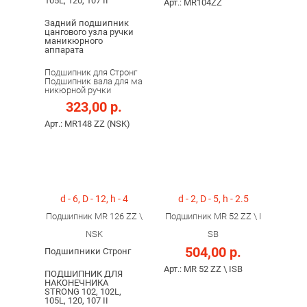
105L, 120, 107 II
Арт.: MR104ZZ
Задний подшипник
цангового узла ручки
маникюрного
аппарата
Подшипник для Стронг
Подшипник вала для ма
никюрной ручки
323,00 р.
Арт.: MR148 ZZ (NSK)
d - 6, D - 12, h - 4
d - 2, D - 5, h - 2.5
Подшипник MR 126 ZZ \
Подшипник MR 52 ZZ \ I
NSK
SB
504,00 р.
Подшипники Стронг
Арт.: MR 52 ZZ \ ISB
ПОДШИПНИК ДЛЯ
НАКОНЕЧНИКА
STRONG 102, 102L,
105L, 120, 107 II