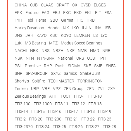
CHINA
CJB
CLAAS
CRAFT
CX
CYSD
ELGES
EPK
Enduro
FAG
FBJ
FKC
FKD
FKL
FLT
FSA
FYH
Febi
Fersa
GBC
Gamet
HIC
HRB
Harley Davidson
Honda
IJK
IKO
ILJIN
INA
ISB
JNS
JRH
KAYO
KBC
KOYO
LEMKEN
LS
LYC
LuK
MB Bearing
MPZ
Modus Speed Bearings
NACHI
NBK
NBS
NBZH
NKE
NMB
NMD
NRB
NSK
NTN
NTN-SNR
National
ORS
OUST
PFI
PSL
Primitive
RHP
Rush
SIGMA
SKF
SMB
SNFA
SNR
SPZ-GROUP
SXYZ
Samick
Shake Junt
Shorty's
Spitfire
TECHMASTER
TORRINGTON
Timken
UBP
VBF
VPZ
ZEN Group
ZEN
ZVL
ZXY
Zealous Bearings
АПП
ГОСТ
ГПЗ-1
ГПЗ-10
ГПЗ-100
ГПЗ-1000
ГПЗ-11
ГПЗ-12
ГПЗ-13
ГПЗ-14
ГПЗ-15
ГПЗ-16
ГПЗ-17
ГПЗ-18
ГПЗ-19
ГПЗ-2
ГПЗ-20
ГПЗ-200
ГПЗ-21
ГПЗ-22
ГПЗ-23
ГПЗ-2370
ГПЗ-24
ГПЗ-25
ГПЗ-26
ГПЗ-27
ГПЗ-28