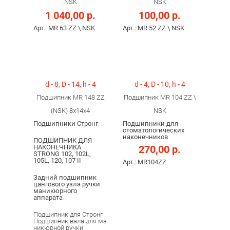
NSK
NSK
1 040,00 р.
100,00 р.
Арт.: MR 63 ZZ \ NSK
Арт.: MR 52 ZZ \ NSK
d - 8, D - 14, h - 4
d - 4, D - 10, h - 4
Подшипник MR 148 ZZ
Подшипник MR 104 ZZ \
(NSK) 8x14x4
NSK
Подшипники Стронг
Подшипники для
стоматологических
наконечников
ПОДШИПНИК ДЛЯ
НАКОНЕЧНИКА
270,00 р.
STRONG 102, 102L,
105L, 120, 107 II
Арт.: MR104ZZ
Задний подшипник
цангового узла ручки
маникюрного
аппарата
Подшипник для Стронг
Подшипник вала для ма
никюрной ручки