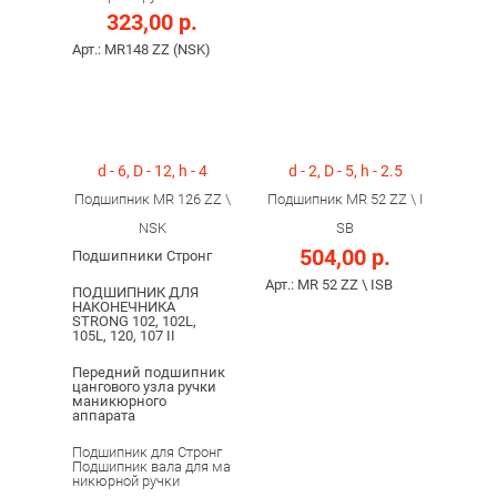
323,00 р.
Арт.: MR148 ZZ (NSK)
d - 6, D - 12, h - 4
d - 2, D - 5, h - 2.5
Подшипник MR 126 ZZ \
Подшипник MR 52 ZZ \ I
NSK
SB
504,00 р.
Подшипники Стронг
Арт.: MR 52 ZZ \ ISB
ПОДШИПНИК ДЛЯ
НАКОНЕЧНИКА
STRONG 102, 102L,
105L, 120, 107 II
Передний подшипник
цангового узла ручки
маникюрного
аппарата
Подшипник для Стронг
Подшипник вала для ма
никюрной ручки