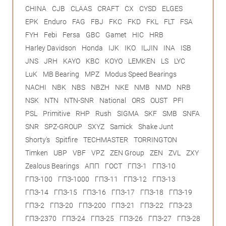
CHINA
CJB
CLAAS
CRAFT
CX
CYSD
ELGES
EPK
Enduro
FAG
FBJ
FKC
FKD
FKL
FLT
FSA
FYH
Febi
Fersa
GBC
Gamet
HIC
HRB
Harley Davidson
Honda
IJK
IKO
ILJIN
INA
ISB
JNS
JRH
KAYO
KBC
KOYO
LEMKEN
LS
LYC
LuK
MB Bearing
MPZ
Modus Speed Bearings
NACHI
NBK
NBS
NBZH
NKE
NMB
NMD
NRB
NSK
NTN
NTN-SNR
National
ORS
OUST
PFI
PSL
Primitive
RHP
Rush
SIGMA
SKF
SMB
SNFA
SNR
SPZ-GROUP
SXYZ
Samick
Shake Junt
Shorty's
Spitfire
TECHMASTER
TORRINGTON
Timken
UBP
VBF
VPZ
ZEN Group
ZEN
ZVL
ZXY
Zealous Bearings
АПП
ГОСТ
ГПЗ-1
ГПЗ-10
ГПЗ-100
ГПЗ-1000
ГПЗ-11
ГПЗ-12
ГПЗ-13
ГПЗ-14
ГПЗ-15
ГПЗ-16
ГПЗ-17
ГПЗ-18
ГПЗ-19
ГПЗ-2
ГПЗ-20
ГПЗ-200
ГПЗ-21
ГПЗ-22
ГПЗ-23
ГПЗ-2370
ГПЗ-24
ГПЗ-25
ГПЗ-26
ГПЗ-27
ГПЗ-28