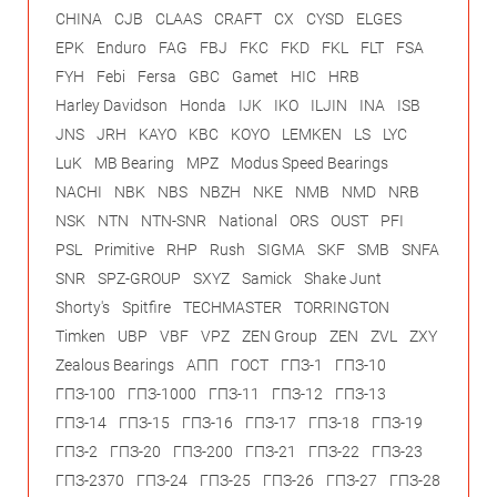
CHINA
CJB
CLAAS
CRAFT
CX
CYSD
ELGES
EPK
Enduro
FAG
FBJ
FKC
FKD
FKL
FLT
FSA
FYH
Febi
Fersa
GBC
Gamet
HIC
HRB
Harley Davidson
Honda
IJK
IKO
ILJIN
INA
ISB
JNS
JRH
KAYO
KBC
KOYO
LEMKEN
LS
LYC
LuK
MB Bearing
MPZ
Modus Speed Bearings
NACHI
NBK
NBS
NBZH
NKE
NMB
NMD
NRB
NSK
NTN
NTN-SNR
National
ORS
OUST
PFI
PSL
Primitive
RHP
Rush
SIGMA
SKF
SMB
SNFA
SNR
SPZ-GROUP
SXYZ
Samick
Shake Junt
Shorty's
Spitfire
TECHMASTER
TORRINGTON
Timken
UBP
VBF
VPZ
ZEN Group
ZEN
ZVL
ZXY
Zealous Bearings
АПП
ГОСТ
ГПЗ-1
ГПЗ-10
ГПЗ-100
ГПЗ-1000
ГПЗ-11
ГПЗ-12
ГПЗ-13
ГПЗ-14
ГПЗ-15
ГПЗ-16
ГПЗ-17
ГПЗ-18
ГПЗ-19
ГПЗ-2
ГПЗ-20
ГПЗ-200
ГПЗ-21
ГПЗ-22
ГПЗ-23
ГПЗ-2370
ГПЗ-24
ГПЗ-25
ГПЗ-26
ГПЗ-27
ГПЗ-28