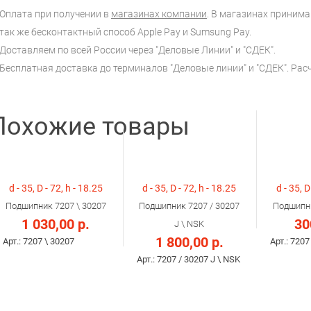
Оплата при получении в
магазинах компании
. В магазинах принимаю
так же бесконтактный способ Apple Pay и Sumsung Pay.
Доставляем по всей России через "Деловые Линии" и "СДЕК".
Бесплатная доставка до терминалов "Деловые линии" и "СДЕК". Ра
Похожие товары
d - 35, D - 72, h - 18.25
d - 35, D - 72, h - 18.25
d - 35, D
Подшипник 7207 \ 30207
Подшипник 7207 / 30207
Подшипни
1 030,00 р.
30
J \ NSK
1 800,00 р.
Арт.: 7207 \ 30207
Арт.: 7207
Арт.: 7207 / 30207 J \ NSK