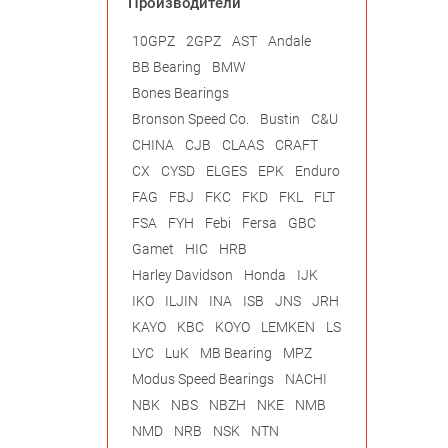
Производители
10GPZ
2GPZ
AST
Andale
BB Bearing
BMW
Bones Bearings
Bronson Speed Co.
Bustin
C&U
CHINA
CJB
CLAAS
CRAFT
CX
CYSD
ELGES
EPK
Enduro
FAG
FBJ
FKC
FKD
FKL
FLT
FSA
FYH
Febi
Fersa
GBC
Gamet
HIC
HRB
Harley Davidson
Honda
IJK
IKO
ILJIN
INA
ISB
JNS
JRH
KAYO
KBC
KOYO
LEMKEN
LS
LYC
LuK
MB Bearing
MPZ
Modus Speed Bearings
NACHI
NBK
NBS
NBZH
NKE
NMB
NMD
NRB
NSK
NTN