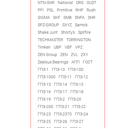
NTN-SNR
National
ORS
OUST
PFI
PSL
Primitive
RHP
Rush
SIGMA
SKF
SMB
SNFA
SNR
SPZ-GROUP
SXYZ
Samick
Shake Junt
Shorty's
Spitfire
TECHMASTER
TORRINGTON
Timken
UBP
VBF
VPZ
ZEN Group
ZEN
ZVL
ZXY
Zealous Bearings
АПП
ГОСТ
ГПЗ-1
ГПЗ-10
ГПЗ-100
ГПЗ-1000
ГПЗ-11
ГПЗ-12
ГПЗ-13
ГПЗ-14
ГПЗ-15
ГПЗ-16
ГПЗ-17
ГПЗ-18
ГПЗ-19
ГПЗ-2
ГПЗ-20
ГПЗ-200
ГПЗ-21
ГПЗ-22
ГПЗ-23
ГПЗ-2370
ГПЗ-24
ГПЗ-25
ГПЗ-26
ГПЗ-27