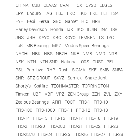
CHINA
CJB
CLAAS
CRAFT
CX
CYSD
ELGES
EPK
Enduro
FAG
FBJ
FKC
FKD
FKL
FLT
FSA
FYH
Febi
Fersa
GBC
Gamet
HIC
HRB
Harley Davidson
Honda
IJK
IKO
ILJIN
INA
ISB
JNS
JRH
KAYO
KBC
KOYO
LEMKEN
LS
LYC
LuK
MB Bearing
MPZ
Modus Speed Bearings
NACHI
NBK
NBS
NBZH
NKE
NMB
NMD
NRB
NSK
NTN
NTN-SNR
National
ORS
OUST
PFI
PSL
Primitive
RHP
Rush
SIGMA
SKF
SMB
SNFA
SNR
SPZ-GROUP
SXYZ
Samick
Shake Junt
Shorty's
Spitfire
TECHMASTER
TORRINGTON
Timken
UBP
VBF
VPZ
ZEN Group
ZEN
ZVL
ZXY
Zealous Bearings
АПП
ГОСТ
ГПЗ-1
ГПЗ-10
ГПЗ-100
ГПЗ-1000
ГПЗ-11
ГПЗ-12
ГПЗ-13
ГПЗ-14
ГПЗ-15
ГПЗ-16
ГПЗ-17
ГПЗ-18
ГПЗ-19
ГПЗ-2
ГПЗ-20
ГПЗ-200
ГПЗ-21
ГПЗ-22
ГПЗ-23
ГПЗ-2370
ГПЗ-24
ГПЗ-25
ГПЗ-26
ГПЗ-27
ГПЗ-28