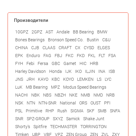
Производители
10GPZ
2GPZ
AST
Andale
BB Bearing
BMW
Bones Bearings
Bronson Speed Co.
Bustin
C&U
CHINA
CJB
CLAAS
CRAFT
CX
CYSD
ELGES
EPK
Enduro
FAG
FBJ
FKC
FKD
FKL
FLT
FSA
FYH
Febi
Fersa
GBC
Gamet
HIC
HRB
Harley Davidson
Honda
IJK
IKO
ILJIN
INA
ISB
JNS
JRH
KAYO
KBC
KOYO
LEMKEN
LS
LYC
LuK
MB Bearing
MPZ
Modus Speed Bearings
NACHI
NBK
NBS
NBZH
NKE
NMB
NMD
NRB
NSK
NTN
NTN-SNR
National
ORS
OUST
PFI
PSL
Primitive
RHP
Rush
SIGMA
SKF
SMB
SNFA
SNR
SPZ-GROUP
SXYZ
Samick
Shake Junt
Shorty's
Spitfire
TECHMASTER
TORRINGTON
Timken
UBP
VBF
VPZ
ZEN Group
ZEN
ZVL
ZXY