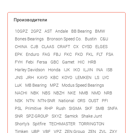
Производители
10GPZ
2GPZ
AST
Andale
BB Bearing
BMW
Bones Bearings
Bronson Speed Co.
Bustin
C&U
CHINA
CJB
CLAAS
CRAFT
CX
CYSD
ELGES
EPK
Enduro
FAG
FBJ
FKC
FKD
FKL
FLT
FSA
FYH
Febi
Fersa
GBC
Gamet
HIC
HRB
Harley Davidson
Honda
IJK
IKO
ILJIN
INA
ISB
JNS
JRH
KAYO
KBC
KOYO
LEMKEN
LS
LYC
LuK
MB Bearing
MPZ
Modus Speed Bearings
NACHI
NBK
NBS
NBZH
NKE
NMB
NMD
NRB
NSK
NTN
NTN-SNR
National
ORS
OUST
PFI
PSL
Primitive
RHP
Rush
SIGMA
SKF
SMB
SNFA
SNR
SPZ-GROUP
SXYZ
Samick
Shake Junt
Shorty's
Spitfire
TECHMASTER
TORRINGTON
Timken
UBP
VBF
VPZ
ZEN Group
ZEN
ZVL
ZXY