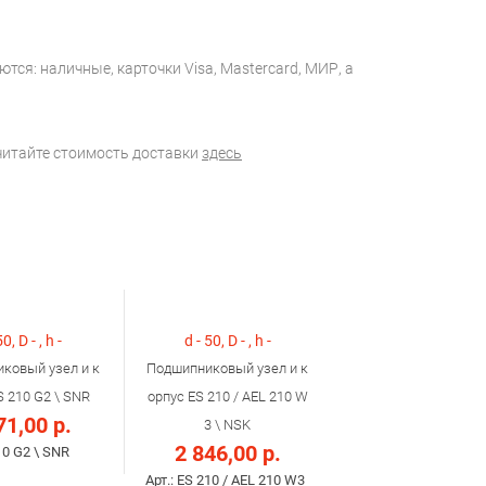
тся: наличные, карточки Visa, Mastercard, МИР, а
считайте стоимость доставки
здесь
50, D - , h -
d - 50, D - , h -
ковый узел и к
Подшипниковый узел и к
S 210 G2 \ SNR
орпус ES 210 / AEL 210 W
71,00 р.
3 \ NSK
2 846,00 р.
10 G2 \ SNR
Арт.: ES 210 / AEL 210 W3