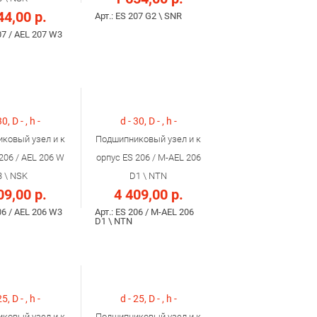
44,00 р.
Арт.: ES 207 G2 \ SNR
07 / AEL 207 W3
30, D - , h -
d - 30, D - , h -
ковый узел и к
Подшипниковый узел и к
206 / AEL 206 W
орпус ES 206 / M-AEL 206
3 \ NSK
D1 \ NTN
09,00 р.
4 409,00 р.
06 / AEL 206 W3
Арт.: ES 206 / M-AEL 206
D1 \ NTN
25, D - , h -
d - 25, D - , h -
ковый узел и к
Подшипниковый узел и к