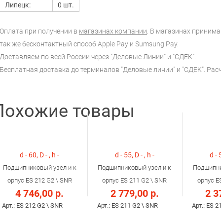
Липецк:
0 шт.
Оплата при получении в
магазинах компании
. В магазинах принимаю
так же бесконтактный способ Apple Pay и Sumsung Pay.
Доставляем по всей России через "Деловые Линии" и "СДЕК".
Бесплатная доставка до терминалов "Деловые линии" и "СДЕК". Ра
Похожие товары
d - 60, D - , h -
d - 55, D - , h -
d - 
Подшипниковый узел и к
Подшипниковый узел и к
Подшипни
орпус ES 212 G2 \ SNR
орпус ES 211 G2 \ SNR
орпус E
4 746,00 р.
2 779,00 р.
2 3
Арт.: ES 212 G2 \ SNR
Арт.: ES 211 G2 \ SNR
Арт.: ES 2