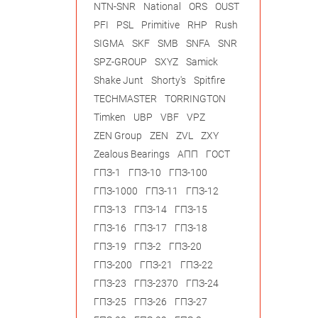
NTN-SNR
National
ORS
OUST
PFI
PSL
Primitive
RHP
Rush
SIGMA
SKF
SMB
SNFA
SNR
SPZ-GROUP
SXYZ
Samick
Shake Junt
Shorty's
Spitfire
TECHMASTER
TORRINGTON
Timken
UBP
VBF
VPZ
ZEN Group
ZEN
ZVL
ZXY
Zealous Bearings
АПП
ГОСТ
ГПЗ-1
ГПЗ-10
ГПЗ-100
ГПЗ-1000
ГПЗ-11
ГПЗ-12
ГПЗ-13
ГПЗ-14
ГПЗ-15
ГПЗ-16
ГПЗ-17
ГПЗ-18
ГПЗ-19
ГПЗ-2
ГПЗ-20
ГПЗ-200
ГПЗ-21
ГПЗ-22
ГПЗ-23
ГПЗ-2370
ГПЗ-24
ГПЗ-25
ГПЗ-26
ГПЗ-27