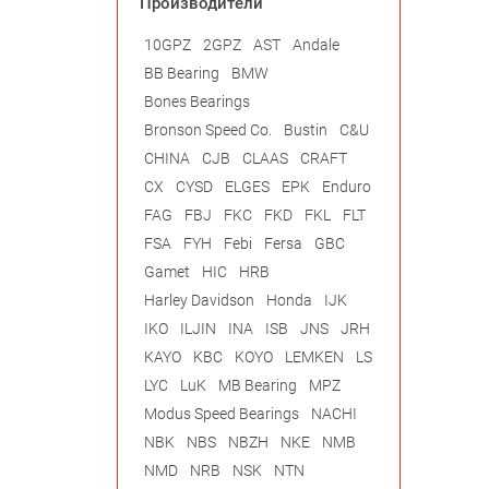
Производители
10GPZ
2GPZ
AST
Andale
BB Bearing
BMW
Bones Bearings
Bronson Speed Co.
Bustin
C&U
CHINA
CJB
CLAAS
CRAFT
CX
CYSD
ELGES
EPK
Enduro
FAG
FBJ
FKC
FKD
FKL
FLT
FSA
FYH
Febi
Fersa
GBC
Gamet
HIC
HRB
Harley Davidson
Honda
IJK
IKO
ILJIN
INA
ISB
JNS
JRH
KAYO
KBC
KOYO
LEMKEN
LS
LYC
LuK
MB Bearing
MPZ
Modus Speed Bearings
NACHI
NBK
NBS
NBZH
NKE
NMB
NMD
NRB
NSK
NTN