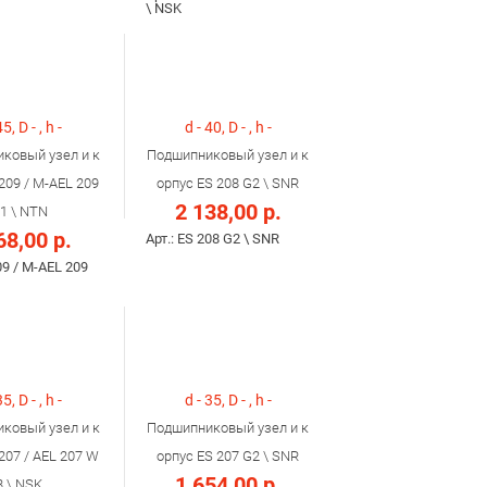
\ NSK
45, D - , h -
d - 40, D - , h -
ковый узел и к
Подшипниковый узел и к
209 / M-AEL 209
орпус ES 208 G2 \ SNR
2 138,00 р.
1 \ NTN
68,00 р.
Арт.: ES 208 G2 \ SNR
09 / M-AEL 209
35, D - , h -
d - 35, D - , h -
ковый узел и к
Подшипниковый узел и к
207 / AEL 207 W
орпус ES 207 G2 \ SNR
1 654,00 р.
3 \ NSK