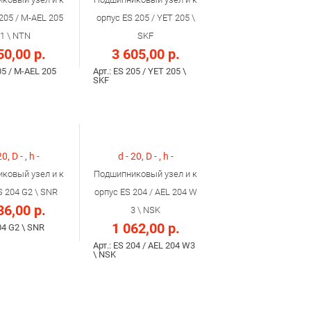
205 / M-AEL 205
орпус ES 205 / YET 205 \
1 \ NTN
SKF
50,00 р.
3 605,00 р.
05 / M-AEL 205
Арт.: ES 205 / YET 205 \
SKF
20, D - , h -
d - 20, D - , h -
ковый узел и к
Подшипниковый узел и к
S 204 G2 \ SNR
орпус ES 204 / AEL 204 W
36,00 р.
3 \ NSK
1 062,00 р.
04 G2 \ SNR
Арт.: ES 204 / AEL 204 W3
\ NSK