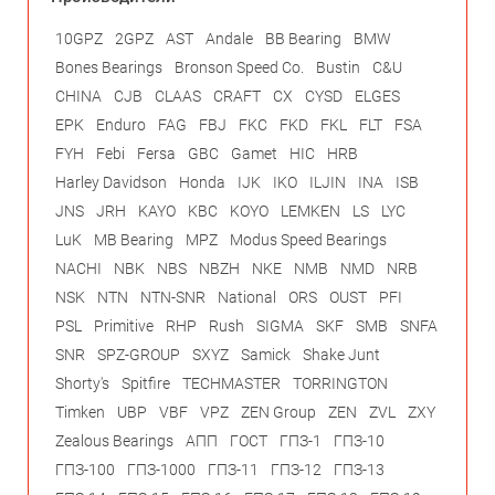
10GPZ
2GPZ
AST
Andale
BB Bearing
BMW
Bones Bearings
Bronson Speed Co.
Bustin
C&U
CHINA
CJB
CLAAS
CRAFT
CX
CYSD
ELGES
EPK
Enduro
FAG
FBJ
FKC
FKD
FKL
FLT
FSA
FYH
Febi
Fersa
GBC
Gamet
HIC
HRB
Harley Davidson
Honda
IJK
IKO
ILJIN
INA
ISB
JNS
JRH
KAYO
KBC
KOYO
LEMKEN
LS
LYC
LuK
MB Bearing
MPZ
Modus Speed Bearings
NACHI
NBK
NBS
NBZH
NKE
NMB
NMD
NRB
NSK
NTN
NTN-SNR
National
ORS
OUST
PFI
PSL
Primitive
RHP
Rush
SIGMA
SKF
SMB
SNFA
SNR
SPZ-GROUP
SXYZ
Samick
Shake Junt
Shorty's
Spitfire
TECHMASTER
TORRINGTON
Timken
UBP
VBF
VPZ
ZEN Group
ZEN
ZVL
ZXY
Zealous Bearings
АПП
ГОСТ
ГПЗ-1
ГПЗ-10
ГПЗ-100
ГПЗ-1000
ГПЗ-11
ГПЗ-12
ГПЗ-13