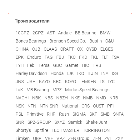
Производители
10GPZ
2GPZ
AST
Andale
BB Bearing
BMW
Bones Bearings
Bronson Speed Co.
Bustin
C&U
CHINA
CJB
CLAAS
CRAFT
CX
CYSD
ELGES
EPK
Enduro
FAG
FBJ
FKC
FKD
FKL
FLT
FSA
FYH
Febi
Fersa
GBC
Gamet
HIC
HRB
Harley Davidson
Honda
IJK
IKO
ILJIN
INA
ISB
JNS
JRH
KAYO
KBC
KOYO
LEMKEN
LS
LYC
LuK
MB Bearing
MPZ
Modus Speed Bearings
NACHI
NBK
NBS
NBZH
NKE
NMB
NMD
NRB
NSK
NTN
NTN-SNR
National
ORS
OUST
PFI
PSL
Primitive
RHP
Rush
SIGMA
SKF
SMB
SNFA
SNR
SPZ-GROUP
SXYZ
Samick
Shake Junt
Shorty's
Spitfire
TECHMASTER
TORRINGTON
Timken
UBP
VBF
VPZ
ZEN Group
ZEN
ZVL
ZXY