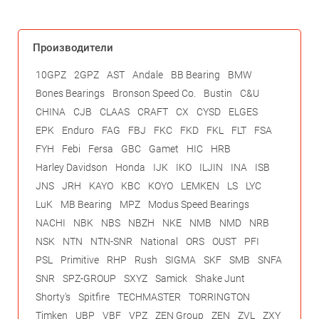
Производители
10GPZ
2GPZ
AST
Andale
BB Bearing
BMW
Bones Bearings
Bronson Speed Co.
Bustin
C&U
CHINA
CJB
CLAAS
CRAFT
CX
CYSD
ELGES
EPK
Enduro
FAG
FBJ
FKC
FKD
FKL
FLT
FSA
FYH
Febi
Fersa
GBC
Gamet
HIC
HRB
Harley Davidson
Honda
IJK
IKO
ILJIN
INA
ISB
JNS
JRH
KAYO
KBC
KOYO
LEMKEN
LS
LYC
LuK
MB Bearing
MPZ
Modus Speed Bearings
NACHI
NBK
NBS
NBZH
NKE
NMB
NMD
NRB
NSK
NTN
NTN-SNR
National
ORS
OUST
PFI
PSL
Primitive
RHP
Rush
SIGMA
SKF
SMB
SNFA
SNR
SPZ-GROUP
SXYZ
Samick
Shake Junt
Shorty's
Spitfire
TECHMASTER
TORRINGTON
Timken
UBP
VBF
VPZ
ZEN Group
ZEN
ZVL
ZXY