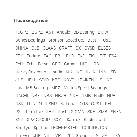
Производители
10GPZ
2GPZ
AST
Andale
BB Bearing
BMW
Bones Bearings
Bronson Speed Co.
Bustin
C&U
CHINA
CJB
CLAAS
CRAFT
CX
CYSD
ELGES
EPK
Enduro
FAG
FBJ
FKC
FKD
FKL
FLT
FSA
FYH
Febi
Fersa
GBC
Gamet
HIC
HRB
Harley Davidson
Honda
IJK
IKO
ILJIN
INA
ISB
JNS
JRH
KAYO
KBC
KOYO
LEMKEN
LS
LYC
LuK
MB Bearing
MPZ
Modus Speed Bearings
NACHI
NBK
NBS
NBZH
NKE
NMB
NMD
NRB
NSK
NTN
NTN-SNR
National
ORS
OUST
PFI
PSL
Primitive
RHP
Rush
SIGMA
SKF
SMB
SNFA
SNR
SPZ-GROUP
SXYZ
Samick
Shake Junt
Shorty's
Spitfire
TECHMASTER
TORRINGTON
Timken
UBP
VBF
VPZ
ZEN Group
ZEN
ZVL
ZXY