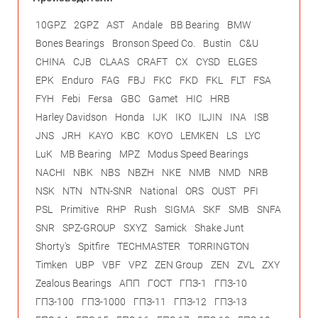
10GPZ
2GPZ
AST
Andale
BB Bearing
BMW
Bones Bearings
Bronson Speed Co.
Bustin
C&U
CHINA
CJB
CLAAS
CRAFT
CX
CYSD
ELGES
EPK
Enduro
FAG
FBJ
FKC
FKD
FKL
FLT
FSA
FYH
Febi
Fersa
GBC
Gamet
HIC
HRB
Harley Davidson
Honda
IJK
IKO
ILJIN
INA
ISB
JNS
JRH
KAYO
KBC
KOYO
LEMKEN
LS
LYC
LuK
MB Bearing
MPZ
Modus Speed Bearings
NACHI
NBK
NBS
NBZH
NKE
NMB
NMD
NRB
NSK
NTN
NTN-SNR
National
ORS
OUST
PFI
PSL
Primitive
RHP
Rush
SIGMA
SKF
SMB
SNFA
SNR
SPZ-GROUP
SXYZ
Samick
Shake Junt
Shorty's
Spitfire
TECHMASTER
TORRINGTON
Timken
UBP
VBF
VPZ
ZEN Group
ZEN
ZVL
ZXY
Zealous Bearings
АПП
ГОСТ
ГПЗ-1
ГПЗ-10
ГПЗ-100
ГПЗ-1000
ГПЗ-11
ГПЗ-12
ГПЗ-13