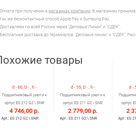
Оплата при получении в
магазинах компании
. В магазинах принимаю
так же бесконтактный способ Apple Pay и Sumsung Pay.
Доставляем по всей России через "Деловые Линии" и "СДЕК".
Бесплатная доставка до терминалов "Деловые линии" и "СДЕК". Ра
Похожие товары
d - 60, D - , h -
d - 55, D - , h -
d - 
Подшипниковый узел и к
Подшипниковый узел и к
Подшипни
орпус ES 212 G2 \ SNR
орпус ES 211 G2 \ SNR
орпус E
4 746,00 р.
2 779,00 р.
2 3
Арт.: ES 212 G2 \ SNR
Арт.: ES 211 G2 \ SNR
Арт.: ES 2