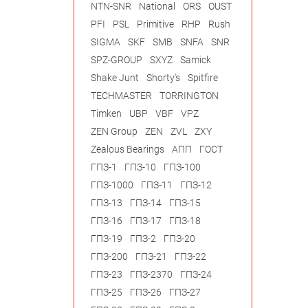
NTN-SNR
National
ORS
OUST
PFI
PSL
Primitive
RHP
Rush
SIGMA
SKF
SMB
SNFA
SNR
SPZ-GROUP
SXYZ
Samick
Shake Junt
Shorty's
Spitfire
TECHMASTER
TORRINGTON
Timken
UBP
VBF
VPZ
ZEN Group
ZEN
ZVL
ZXY
Zealous Bearings
АПП
ГОСТ
ГПЗ-1
ГПЗ-10
ГПЗ-100
ГПЗ-1000
ГПЗ-11
ГПЗ-12
ГПЗ-13
ГПЗ-14
ГПЗ-15
ГПЗ-16
ГПЗ-17
ГПЗ-18
ГПЗ-19
ГПЗ-2
ГПЗ-20
ГПЗ-200
ГПЗ-21
ГПЗ-22
ГПЗ-23
ГПЗ-2370
ГПЗ-24
ГПЗ-25
ГПЗ-26
ГПЗ-27