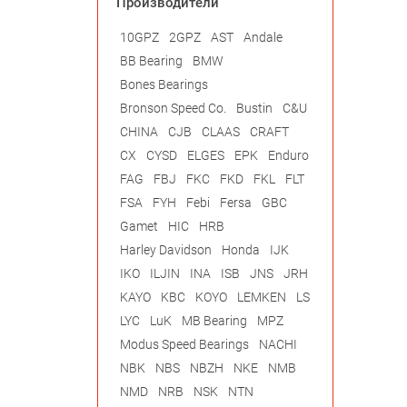
Производители
10GPZ
2GPZ
AST
Andale
BB Bearing
BMW
Bones Bearings
Bronson Speed Co.
Bustin
C&U
CHINA
CJB
CLAAS
CRAFT
CX
CYSD
ELGES
EPK
Enduro
FAG
FBJ
FKC
FKD
FKL
FLT
FSA
FYH
Febi
Fersa
GBC
Gamet
HIC
HRB
Harley Davidson
Honda
IJK
IKO
ILJIN
INA
ISB
JNS
JRH
KAYO
KBC
KOYO
LEMKEN
LS
LYC
LuK
MB Bearing
MPZ
Modus Speed Bearings
NACHI
NBK
NBS
NBZH
NKE
NMB
NMD
NRB
NSK
NTN