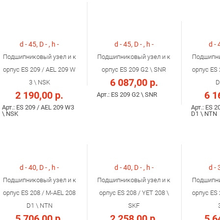
d - 45, D - , h -
d - 45, D - , h -
d - 
Подшипниковый узел и к
Подшипниковый узел и к
Подшипни
орпус ES 209 / AEL 209 W
орпус ES 209 G2 \ SNR
орпус ES 
6 087,00 р.
3 \ NSK
D
2 190,00 р.
6 1
Арт.: ES 209 G2 \ SNR
Арт.: ES 209 / AEL 209 W3
Арт.: ES 2
\ NSK
D1 \ NTN
d - 40, D - , h -
d - 40, D - , h -
d - 
Подшипниковый узел и к
Подшипниковый узел и к
Подшипни
орпус ES 208 / M-AEL 208
орпус ES 208 / YET 208 \
орпус ES 
D1 \ NTN
SKF
5 706,00 р.
2 258,00 р.
5 6