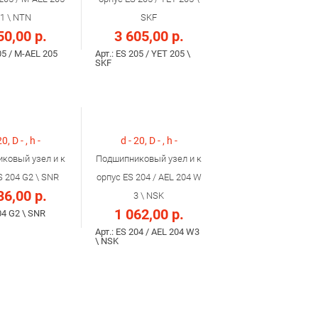
1 \ NTN
SKF
50,00 р.
3 605,00 р.
05 / M-AEL 205
Арт.: ES 205 / YET 205 \
SKF
20, D - , h -
d - 20, D - , h -
ковый узел и к
Подшипниковый узел и к
S 204 G2 \ SNR
орпус ES 204 / AEL 204 W
36,00 р.
3 \ NSK
1 062,00 р.
04 G2 \ SNR
Арт.: ES 204 / AEL 204 W3
\ NSK