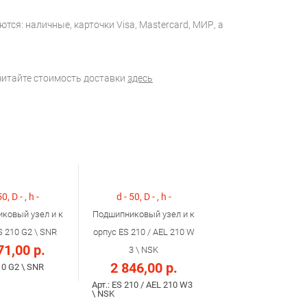
тся: наличные, карточки Visa, Mastercard, МИР, а
считайте стоимость доставки
здесь
50, D - , h -
d - 50, D - , h -
ковый узел и к
Подшипниковый узел и к
S 210 G2 \ SNR
орпус ES 210 / AEL 210 W
71,00 р.
3 \ NSK
2 846,00 р.
10 G2 \ SNR
Арт.: ES 210 / AEL 210 W3
\ NSK