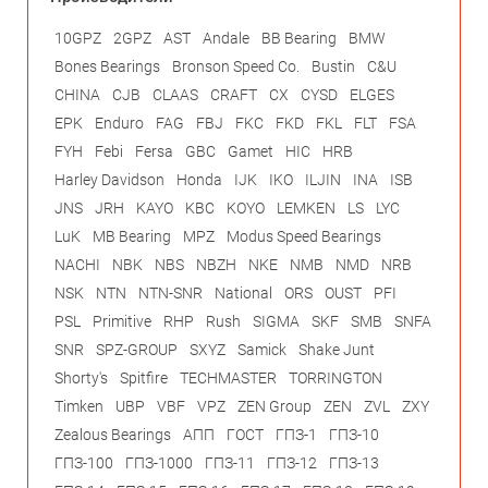
10GPZ
2GPZ
AST
Andale
BB Bearing
BMW
Bones Bearings
Bronson Speed Co.
Bustin
C&U
CHINA
CJB
CLAAS
CRAFT
CX
CYSD
ELGES
EPK
Enduro
FAG
FBJ
FKC
FKD
FKL
FLT
FSA
FYH
Febi
Fersa
GBC
Gamet
HIC
HRB
Harley Davidson
Honda
IJK
IKO
ILJIN
INA
ISB
JNS
JRH
KAYO
KBC
KOYO
LEMKEN
LS
LYC
LuK
MB Bearing
MPZ
Modus Speed Bearings
NACHI
NBK
NBS
NBZH
NKE
NMB
NMD
NRB
NSK
NTN
NTN-SNR
National
ORS
OUST
PFI
PSL
Primitive
RHP
Rush
SIGMA
SKF
SMB
SNFA
SNR
SPZ-GROUP
SXYZ
Samick
Shake Junt
Shorty's
Spitfire
TECHMASTER
TORRINGTON
Timken
UBP
VBF
VPZ
ZEN Group
ZEN
ZVL
ZXY
Zealous Bearings
АПП
ГОСТ
ГПЗ-1
ГПЗ-10
ГПЗ-100
ГПЗ-1000
ГПЗ-11
ГПЗ-12
ГПЗ-13