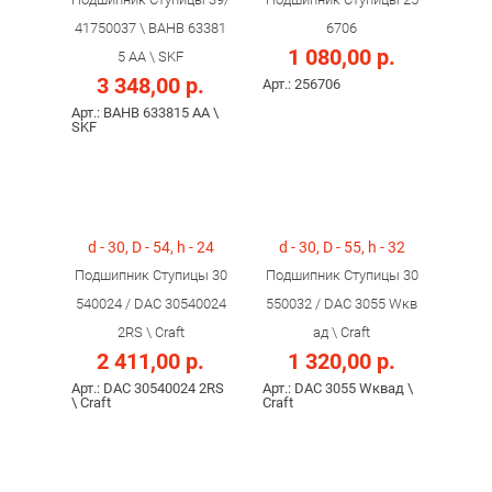
41750037 \ BAHB 63381
6706
1 080,00 р.
5 AA \ SKF
3 348,00 р.
Арт.: 256706
Арт.: BAHB 633815 AA \
SKF
d - 30, D - 54, h - 24
d - 30, D - 55, h - 32
Подшипник Ступицы 30
Подшипник Ступицы 30
540024 / DAC 30540024
550032 / DAC 3055 Wкв
2RS \ Craft
ад \ Craft
2 411,00 р.
1 320,00 р.
Арт.: DAC 30540024 2RS
Арт.: DAC 3055 Wквад \
\ Craft
Craft