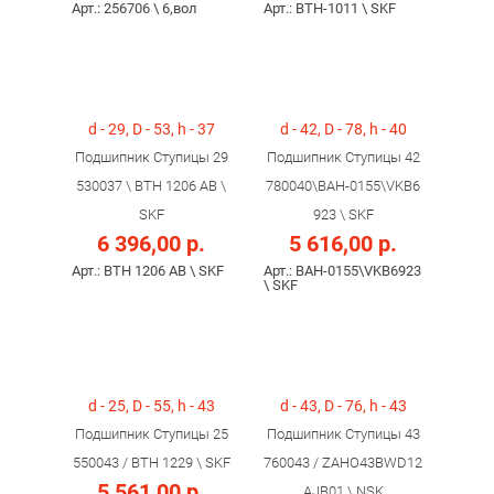
Арт.: 256706 \ 6,вол
Арт.: ВTH-1011 \ SKF
d - 29, D - 53, h - 37
d - 42, D - 78, h - 40
Подшипник Ступицы 29
Подшипник Ступицы 42
530037 \ BTH 1206 AB \
780040\BAH-0155\VKB6
SKF
923 \ SKF
6 396,00 р.
5 616,00 р.
Арт.: BTH 1206 AB \ SKF
Арт.: BAH-0155\VKB6923
\ SKF
d - 25, D - 55, h - 43
d - 43, D - 76, h - 43
Подшипник Ступицы 25
Подшипник Ступицы 43
550043 / BTH 1229 \ SKF
760043 / ZAHO43BWD12
5 561,00 р.
AJB01 \ NSK