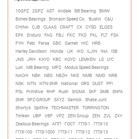
10GPZ
2GPZ
AST
Andale
BB Bearing
BMW
Bones Bearings
Bronson Speed Co.
Bustin
C&U
CHINA
CJB
CLAAS
CRAFT
CX
CYSD
ELGES
EPK
Enduro
FAG
FBJ
FKC
FKD
FKL
FLT
FSA
FYH
Febi
Fersa
GBC
Gamet
HIC
HRB
Harley Davidson
Honda
IJK
IKO
ILJIN
INA
ISB
JNS
JRH
KAYO
KBC
KOYO
LEMKEN
LS
LYC
LuK
MB Bearing
MPZ
Modus Speed Bearings
NACHI
NBK
NBS
NBZH
NKE
NMB
NMD
NRB
NSK
NTN
NTN-SNR
National
ORS
OUST
PFI
PSL
Primitive
RHP
Rush
SIGMA
SKF
SMB
SNFA
SNR
SPZ-GROUP
SXYZ
Samick
Shake Junt
Shorty's
Spitfire
TECHMASTER
TORRINGTON
Timken
UBP
VBF
VPZ
ZEN Group
ZEN
ZVL
ZXY
Zealous Bearings
АПП
ГОСТ
ГПЗ-1
ГПЗ-10
ГПЗ-100
ГПЗ-1000
ГПЗ-11
ГПЗ-12
ГПЗ-13