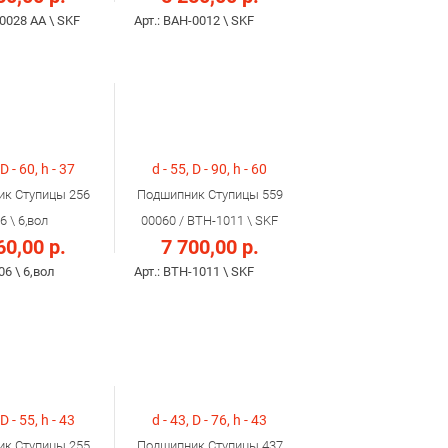
-0028 AA \ SKF
Арт.: BAH-0012 \ SKF
 D - 60, h - 37
d - 55, D - 90, h - 60
к Ступицы 256
Подшипник Ступицы 559
6 \ 6,вол
00060 / BTH-1011 \ SKF
60,00 р.
7 700,00 р.
06 \ 6,вол
Арт.: ВTH-1011 \ SKF
 D - 55, h - 43
d - 43, D - 76, h - 43
к Ступицы 255
Подшипник Ступицы 437