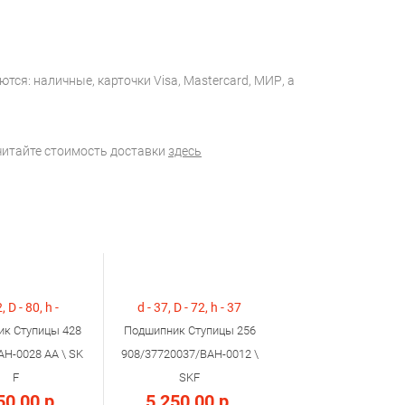
тся: наличные, карточки Visa, Mastercard, МИР, а
считайте стоимость доставки
здесь
, D - 80, h -
d - 37, D - 72, h - 37
к Ступицы 428
Подшипник Ступицы 256
AH-0028 AA \ SK
908/37720037/BAH-0012 \
F
SKF
50,00 р.
5 250,00 р.