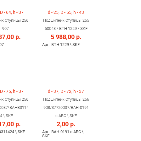
 D - 64, h - 37
d - 25, D - 55, h - 43
к Ступицы 256
Подшипник Ступицы 255
907
50043 / BTH 1229 \ SKF
37,00 р.
5 988,00 р.
907
Арт.: BTH 1229 \ SKF
 D - 75, h - 37
d - 37, D - 72, h - 37
к Ступицы 256
Подшипник Ступицы 256
0037\BAHB3114
908/37720037/BAH-0191
4 \ SKF
c АБС \ SKF
17,00 р.
2,00 р.
B311424 \ SKF
Арт.: BAH-0191 c АБС \
SKF