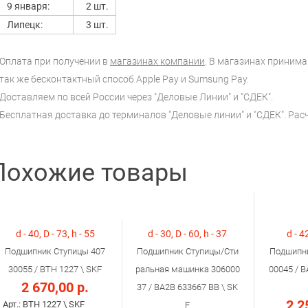
9 января:
2 шт.
Липецк:
3 шт.
Оплата при получении в
магазинах компании
. В магазинах принимаю
так же бесконтактный способ Apple Pay и Sumsung Pay.
Доставляем по всей России через "Деловые Линии" и "СДЕК".
Бесплатная доставка до терминалов "Деловые линии" и "СДЕК". Ра
Похожие товары
d - 40, D - 73, h - 55
d - 30, D - 60, h - 37
d - 42
Подшипник Ступицы 407
Подшипник Ступицы/Сти
Подшипни
30055 / BTH 1227 \ SKF
ральная машинка 306000
00045 / B
2 670,00 р.
37 / BA2B 633667 BB \ SK
2 2
Арт.: BTH 1227 \ SKF
F