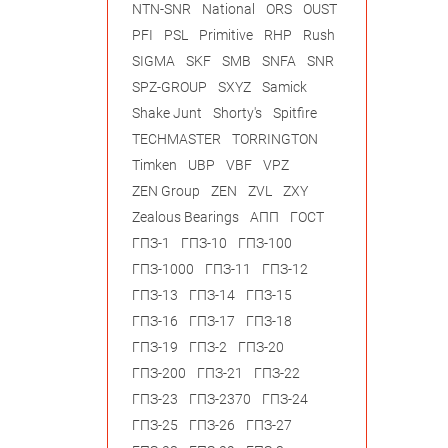
NTN-SNR
National
ORS
OUST
PFI
PSL
Primitive
RHP
Rush
SIGMA
SKF
SMB
SNFA
SNR
SPZ-GROUP
SXYZ
Samick
Shake Junt
Shorty's
Spitfire
TECHMASTER
TORRINGTON
Timken
UBP
VBF
VPZ
ZEN Group
ZEN
ZVL
ZXY
Zealous Bearings
АПП
ГОСТ
ГПЗ-1
ГПЗ-10
ГПЗ-100
ГПЗ-1000
ГПЗ-11
ГПЗ-12
ГПЗ-13
ГПЗ-14
ГПЗ-15
ГПЗ-16
ГПЗ-17
ГПЗ-18
ГПЗ-19
ГПЗ-2
ГПЗ-20
ГПЗ-200
ГПЗ-21
ГПЗ-22
ГПЗ-23
ГПЗ-2370
ГПЗ-24
ГПЗ-25
ГПЗ-26
ГПЗ-27