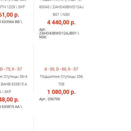
BTH 1229 \ SKF
60043 / ZAHO43BWD12AJ
61,00 р.
B01 \ NSK
4 440,00 р.
B 633966 BB \
Арт.:
ZAHO43BWD12AJB01 \
NSK
 D - 75, h - 37
d - 30, D - 60, h - 37
к Ступицы 39/4
Подшипник Ступицы 256
\ BAHB 633815 A
706
1 080,00 р.
A \ SKF
48,00 р.
Арт.: 256706
B 633815 AA \