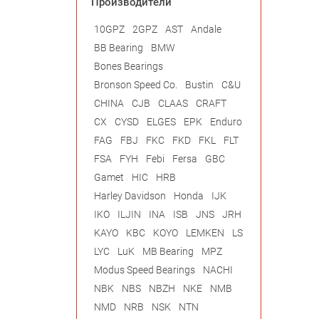
Производители
10GPZ
2GPZ
AST
Andale
BB Bearing
BMW
Bones Bearings
Bronson Speed Co.
Bustin
C&U
CHINA
CJB
CLAAS
CRAFT
CX
CYSD
ELGES
EPK
Enduro
FAG
FBJ
FKC
FKD
FKL
FLT
FSA
FYH
Febi
Fersa
GBC
Gamet
HIC
HRB
Harley Davidson
Honda
IJK
IKO
ILJIN
INA
ISB
JNS
JRH
KAYO
KBC
KOYO
LEMKEN
LS
LYC
LuK
MB Bearing
MPZ
Modus Speed Bearings
NACHI
NBK
NBS
NBZH
NKE
NMB
NMD
NRB
NSK
NTN