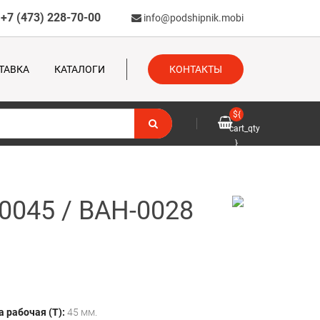
+7 (473) 228-70-00
info@podshipnik.mobi
ТАВКА
КАТАЛОГИ
КОНТАКТЫ
${
cart_qty
}
045 / BAH-0028
 рабочая (T):
45 мм.