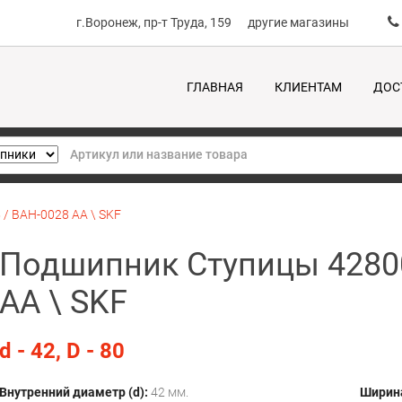
г.Воронеж, пр-т Труда, 159
другие магазины
ГЛАВНАЯ
КЛИЕНТАМ
ДОС
/ BAH-0028 AA \ SKF
Подшипник Ступицы 42800
AA \ SKF
d - 42, D - 80
Внутренний диаметр (d):
42 мм.
Ширина