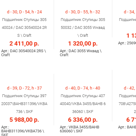
d - 30, D - 54, h - 24
d - 30, D - 55, h - 32
d - 34,
Подшипник Ступицы 305
Подшипник Ступицы 305
Подшипни
40024 / DAC 30540024 2R
50032 / DAC 3055 Wквад
1 1
S \ Craft
\ Craft
2 411,00 р.
1 320,00 р.
Арт.: 256
Арт.: DAC 30540024 2RS \
Арт.: DAC 3055 Wквад \
Craft
Craft
d - 39, D - 72, h - 37
d - 40, D - 74, h - 40
d - 42,
Подшипник Ступицы 397
Подшипник Ступицы 407
Подшипни
20037\BAHB311396/VKBA
40040/VKBА 3455/BAHB 6
708\4275
736 \ SKF
36060 \ SKF
2
5 988,00 р.
6 336,00 р.
6 7
Арт.:
Арт.: VKBА 3455/BAHB
Арт.: BAH
BAHB311396/VKBA736 \
636060 \ SKF
SKF