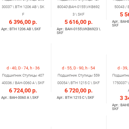
30037 \ BTH 1206 AB \ SK
80040\BAH-0155\VKB692
50043 / 
5 5
F
3 \ SKF
6 396,00 р.
5 616,00 р.
Арт.: BAH
SKF
Арт.: BTH 1206 AB \ SKF
Арт.: BAH-0155\VKB6923 \
SKF
d - 40, D - 74, h - 36
d - 55, D - 90, h - 54
d - 39,
Подшипник Ступицы 407
Подшипник Ступицы 559
Подшипни
40036 / BAH-0060 A \ SKF
00054 \ BTH 1215 C \ SKF
1750037 
6 724,00 р.
6 720,00 р.
3 3
Арт.: BAH-0060 A \ SKF
Арт.: BTH 1215 C \ SKF
Арт.: BAH
SKF