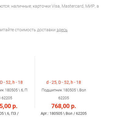
тся: наличные, карточки Visa, Mastercard, МИР, а
считайте стоимость доставки
здесь
 D - 52, h - 18
d - 25, D - 52, h - 18
к 180505 \ 6, П
Подшипник 180505 \ Вол
З 62205
62205
5,00 р.
768,00 р.
05 \ 6, ПЗ /
Арт.: 180505 \ Вол / 62205