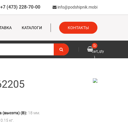
+7 (473) 228-70-00
info@podshipnik.mobi
ТАВКА
КАТАЛОГИ
КОНТАКТЫ
${
cart_qty
}
62205
 (высота) (B):
18 мм.
0.15 кг.