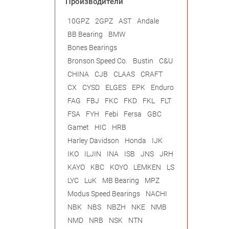
Производители
10GPZ
2GPZ
AST
Andale
BB Bearing
BMW
Bones Bearings
Bronson Speed Co.
Bustin
C&U
CHINA
CJB
CLAAS
CRAFT
CX
CYSD
ELGES
EPK
Enduro
FAG
FBJ
FKC
FKD
FKL
FLT
FSA
FYH
Febi
Fersa
GBC
Gamet
HIC
HRB
Harley Davidson
Honda
IJK
IKO
ILJIN
INA
ISB
JNS
JRH
KAYO
KBC
KOYO
LEMKEN
LS
LYC
LuK
MB Bearing
MPZ
Modus Speed Bearings
NACHI
NBK
NBS
NBZH
NKE
NMB
NMD
NRB
NSK
NTN