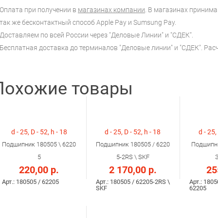
Оплата при получении в
магазинах компании
. В магазинах принимаю
так же бесконтактный способ Apple Pay и Sumsung Pay.
Доставляем по всей России через "Деловые Линии" и "СДЕК".
Бесплатная доставка до терминалов "Деловые линии" и "СДЕК". Ра
Похожие товары
d - 25, D - 52, h - 18
d - 25, D - 52, h - 18
d - 25,
Подшипник 180505 \ 6220
Подшипник 180505 / 6220
Подшипни
5
5-2RS \ SKF
220,00 р.
2 170,00 р.
25
Арт.: 180505 / 62205
Арт.: 180505 / 62205-2RS \
Арт.: 1805
SKF
62205