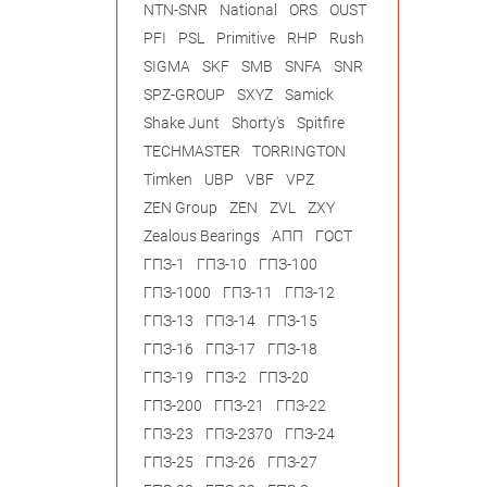
NTN-SNR
National
ORS
OUST
PFI
PSL
Primitive
RHP
Rush
SIGMA
SKF
SMB
SNFA
SNR
SPZ-GROUP
SXYZ
Samick
Shake Junt
Shorty's
Spitfire
TECHMASTER
TORRINGTON
Timken
UBP
VBF
VPZ
ZEN Group
ZEN
ZVL
ZXY
Zealous Bearings
АПП
ГОСТ
ГПЗ-1
ГПЗ-10
ГПЗ-100
ГПЗ-1000
ГПЗ-11
ГПЗ-12
ГПЗ-13
ГПЗ-14
ГПЗ-15
ГПЗ-16
ГПЗ-17
ГПЗ-18
ГПЗ-19
ГПЗ-2
ГПЗ-20
ГПЗ-200
ГПЗ-21
ГПЗ-22
ГПЗ-23
ГПЗ-2370
ГПЗ-24
ГПЗ-25
ГПЗ-26
ГПЗ-27