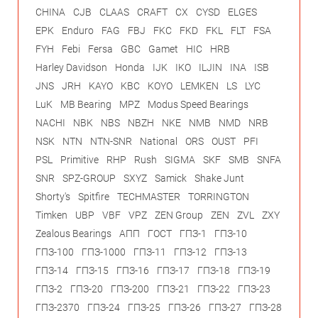
CHINA
CJB
CLAAS
CRAFT
CX
CYSD
ELGES
EPK
Enduro
FAG
FBJ
FKC
FKD
FKL
FLT
FSA
FYH
Febi
Fersa
GBC
Gamet
HIC
HRB
Harley Davidson
Honda
IJK
IKO
ILJIN
INA
ISB
JNS
JRH
KAYO
KBC
KOYO
LEMKEN
LS
LYC
LuK
MB Bearing
MPZ
Modus Speed Bearings
NACHI
NBK
NBS
NBZH
NKE
NMB
NMD
NRB
NSK
NTN
NTN-SNR
National
ORS
OUST
PFI
PSL
Primitive
RHP
Rush
SIGMA
SKF
SMB
SNFA
SNR
SPZ-GROUP
SXYZ
Samick
Shake Junt
Shorty's
Spitfire
TECHMASTER
TORRINGTON
Timken
UBP
VBF
VPZ
ZEN Group
ZEN
ZVL
ZXY
Zealous Bearings
АПП
ГОСТ
ГПЗ-1
ГПЗ-10
ГПЗ-100
ГПЗ-1000
ГПЗ-11
ГПЗ-12
ГПЗ-13
ГПЗ-14
ГПЗ-15
ГПЗ-16
ГПЗ-17
ГПЗ-18
ГПЗ-19
ГПЗ-2
ГПЗ-20
ГПЗ-200
ГПЗ-21
ГПЗ-22
ГПЗ-23
ГПЗ-2370
ГПЗ-24
ГПЗ-25
ГПЗ-26
ГПЗ-27
ГПЗ-28