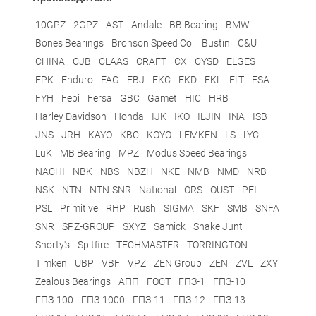
10GPZ
2GPZ
AST
Andale
BB Bearing
BMW
Bones Bearings
Bronson Speed Co.
Bustin
C&U
CHINA
CJB
CLAAS
CRAFT
CX
CYSD
ELGES
EPK
Enduro
FAG
FBJ
FKC
FKD
FKL
FLT
FSA
FYH
Febi
Fersa
GBC
Gamet
HIC
HRB
Harley Davidson
Honda
IJK
IKO
ILJIN
INA
ISB
JNS
JRH
KAYO
KBC
KOYO
LEMKEN
LS
LYC
LuK
MB Bearing
MPZ
Modus Speed Bearings
NACHI
NBK
NBS
NBZH
NKE
NMB
NMD
NRB
NSK
NTN
NTN-SNR
National
ORS
OUST
PFI
PSL
Primitive
RHP
Rush
SIGMA
SKF
SMB
SNFA
SNR
SPZ-GROUP
SXYZ
Samick
Shake Junt
Shorty's
Spitfire
TECHMASTER
TORRINGTON
Timken
UBP
VBF
VPZ
ZEN Group
ZEN
ZVL
ZXY
Zealous Bearings
АПП
ГОСТ
ГПЗ-1
ГПЗ-10
ГПЗ-100
ГПЗ-1000
ГПЗ-11
ГПЗ-12
ГПЗ-13