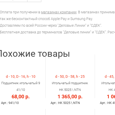
Оплата при получении в
магазинах компании
. В магазинах принимаю
так же бесконтактный способ Apple Pay и Sumsung Pay.
Доставляем по всей России через "Деловые Линии" и "СДЕК".
Бесплатная доставка до терминалов "Деловые линии" и "СДЕК". Ра
Похожие товары
d - 10, D - 16, h - 10
d - 50, D - 58, h - 25
d - 45,
Подшипник игольчатый 9
Игольчатый подшипник
Игольча
41/10
HK 5025 \ NTN
HK 
68,00 р.
1 365,00 р.
1 0
Арт.: 941/10
Арт.: HK 5025 \ NTN
Арт.: HK 