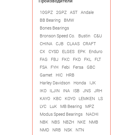
Производители
10GPZ
2GPZ
AST
Andale
BB Bearing
BMW
Bones Bearings
Bronson Speed Co.
Bustin
C&U
CHINA
CJB
CLAAS
CRAFT
CX
CYSD
ELGES
EPK
Enduro
FAG
FBJ
FKC
FKD
FKL
FLT
FSA
FYH
Febi
Fersa
GBC
Gamet
HIC
HRB
Harley Davidson
Honda
IJK
IKO
ILJIN
INA
ISB
JNS
JRH
KAYO
KBC
KOYO
LEMKEN
LS
LYC
LuK
MB Bearing
MPZ
Modus Speed Bearings
NACHI
NBK
NBS
NBZH
NKE
NMB
NMD
NRB
NSK
NTN