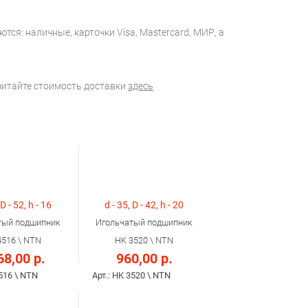
тся: наличные, карточки Visa, Mastercard, МИР, а
считайте стоимость доставки
здесь
 D - 52, h - 16
d - 35, D - 42, h - 20
тый подшипник
Игольчатый подшипник
4516 \ NTN
HK 3520 \ NTN
68,00 р.
960,00 р.
4516 \ NTN
Арт.: HK 3520 \ NTN