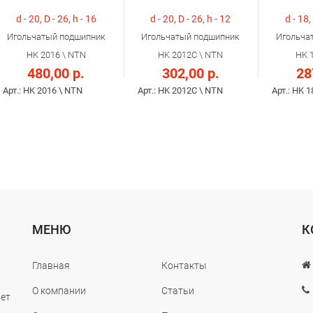
d - 20, D - 26, h - 16
d - 20, D - 26, h - 12
d - 18,
Игольчатый подшипник
Игольчатый подшипник
Игольча
HK 2016 \ NTN
HK 2012C \ NTN
HK 
480,00 р.
302,00 р.
28
Арт.: HK 2016 \ NTN
Арт.: HK 2012C \ NTN
Арт.: HK 
МЕНЮ
К
Главная
Контакты
О компании
Статьи
лет