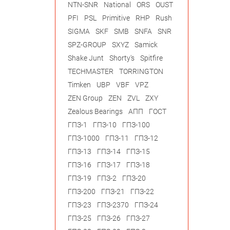
NTN-SNR
National
ORS
OUST
PFI
PSL
Primitive
RHP
Rush
SIGMA
SKF
SMB
SNFA
SNR
SPZ-GROUP
SXYZ
Samick
Shake Junt
Shorty's
Spitfire
TECHMASTER
TORRINGTON
Timken
UBP
VBF
VPZ
ZEN Group
ZEN
ZVL
ZXY
Zealous Bearings
АПП
ГОСТ
ГПЗ-1
ГПЗ-10
ГПЗ-100
ГПЗ-1000
ГПЗ-11
ГПЗ-12
ГПЗ-13
ГПЗ-14
ГПЗ-15
ГПЗ-16
ГПЗ-17
ГПЗ-18
ГПЗ-19
ГПЗ-2
ГПЗ-20
ГПЗ-200
ГПЗ-21
ГПЗ-22
ГПЗ-23
ГПЗ-2370
ГПЗ-24
ГПЗ-25
ГПЗ-26
ГПЗ-27