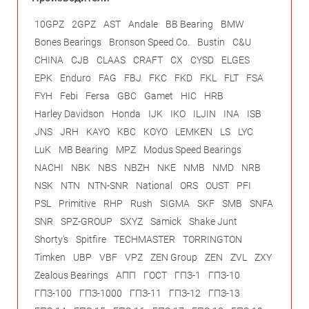
10GPZ
2GPZ
AST
Andale
BB Bearing
BMW
Bones Bearings
Bronson Speed Co.
Bustin
C&U
CHINA
CJB
CLAAS
CRAFT
CX
CYSD
ELGES
EPK
Enduro
FAG
FBJ
FKC
FKD
FKL
FLT
FSA
FYH
Febi
Fersa
GBC
Gamet
HIC
HRB
Harley Davidson
Honda
IJK
IKO
ILJIN
INA
ISB
JNS
JRH
KAYO
KBC
KOYO
LEMKEN
LS
LYC
LuK
MB Bearing
MPZ
Modus Speed Bearings
NACHI
NBK
NBS
NBZH
NKE
NMB
NMD
NRB
NSK
NTN
NTN-SNR
National
ORS
OUST
PFI
PSL
Primitive
RHP
Rush
SIGMA
SKF
SMB
SNFA
SNR
SPZ-GROUP
SXYZ
Samick
Shake Junt
Shorty's
Spitfire
TECHMASTER
TORRINGTON
Timken
UBP
VBF
VPZ
ZEN Group
ZEN
ZVL
ZXY
Zealous Bearings
АПП
ГОСТ
ГПЗ-1
ГПЗ-10
ГПЗ-100
ГПЗ-1000
ГПЗ-11
ГПЗ-12
ГПЗ-13