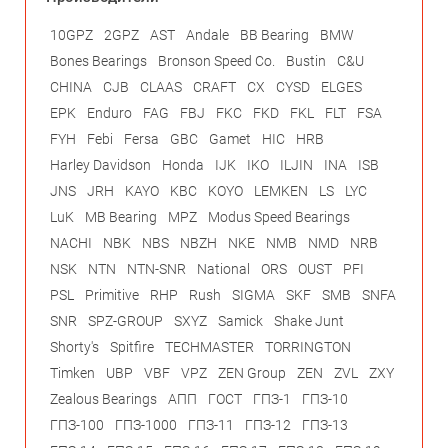
10GPZ
2GPZ
AST
Andale
BB Bearing
BMW
Bones Bearings
Bronson Speed Co.
Bustin
C&U
CHINA
CJB
CLAAS
CRAFT
CX
CYSD
ELGES
EPK
Enduro
FAG
FBJ
FKC
FKD
FKL
FLT
FSA
FYH
Febi
Fersa
GBC
Gamet
HIC
HRB
Harley Davidson
Honda
IJK
IKO
ILJIN
INA
ISB
JNS
JRH
KAYO
KBC
KOYO
LEMKEN
LS
LYC
LuK
MB Bearing
MPZ
Modus Speed Bearings
NACHI
NBK
NBS
NBZH
NKE
NMB
NMD
NRB
NSK
NTN
NTN-SNR
National
ORS
OUST
PFI
PSL
Primitive
RHP
Rush
SIGMA
SKF
SMB
SNFA
SNR
SPZ-GROUP
SXYZ
Samick
Shake Junt
Shorty's
Spitfire
TECHMASTER
TORRINGTON
Timken
UBP
VBF
VPZ
ZEN Group
ZEN
ZVL
ZXY
Zealous Bearings
АПП
ГОСТ
ГПЗ-1
ГПЗ-10
ГПЗ-100
ГПЗ-1000
ГПЗ-11
ГПЗ-12
ГПЗ-13