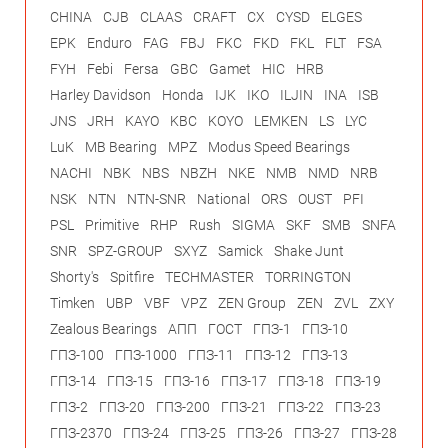
CHINA
CJB
CLAAS
CRAFT
CX
CYSD
ELGES
EPK
Enduro
FAG
FBJ
FKC
FKD
FKL
FLT
FSA
FYH
Febi
Fersa
GBC
Gamet
HIC
HRB
Harley Davidson
Honda
IJK
IKO
ILJIN
INA
ISB
JNS
JRH
KAYO
KBC
KOYO
LEMKEN
LS
LYC
LuK
MB Bearing
MPZ
Modus Speed Bearings
NACHI
NBK
NBS
NBZH
NKE
NMB
NMD
NRB
NSK
NTN
NTN-SNR
National
ORS
OUST
PFI
PSL
Primitive
RHP
Rush
SIGMA
SKF
SMB
SNFA
SNR
SPZ-GROUP
SXYZ
Samick
Shake Junt
Shorty's
Spitfire
TECHMASTER
TORRINGTON
Timken
UBP
VBF
VPZ
ZEN Group
ZEN
ZVL
ZXY
Zealous Bearings
АПП
ГОСТ
ГПЗ-1
ГПЗ-10
ГПЗ-100
ГПЗ-1000
ГПЗ-11
ГПЗ-12
ГПЗ-13
ГПЗ-14
ГПЗ-15
ГПЗ-16
ГПЗ-17
ГПЗ-18
ГПЗ-19
ГПЗ-2
ГПЗ-20
ГПЗ-200
ГПЗ-21
ГПЗ-22
ГПЗ-23
ГПЗ-2370
ГПЗ-24
ГПЗ-25
ГПЗ-26
ГПЗ-27
ГПЗ-28