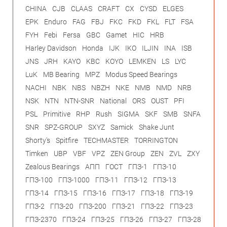
CHINA
CJB
CLAAS
CRAFT
CX
CYSD
ELGES
EPK
Enduro
FAG
FBJ
FKC
FKD
FKL
FLT
FSA
FYH
Febi
Fersa
GBC
Gamet
HIC
HRB
Harley Davidson
Honda
IJK
IKO
ILJIN
INA
ISB
JNS
JRH
KAYO
KBC
KOYO
LEMKEN
LS
LYC
LuK
MB Bearing
MPZ
Modus Speed Bearings
NACHI
NBK
NBS
NBZH
NKE
NMB
NMD
NRB
NSK
NTN
NTN-SNR
National
ORS
OUST
PFI
PSL
Primitive
RHP
Rush
SIGMA
SKF
SMB
SNFA
SNR
SPZ-GROUP
SXYZ
Samick
Shake Junt
Shorty's
Spitfire
TECHMASTER
TORRINGTON
Timken
UBP
VBF
VPZ
ZEN Group
ZEN
ZVL
ZXY
Zealous Bearings
АПП
ГОСТ
ГПЗ-1
ГПЗ-10
ГПЗ-100
ГПЗ-1000
ГПЗ-11
ГПЗ-12
ГПЗ-13
ГПЗ-14
ГПЗ-15
ГПЗ-16
ГПЗ-17
ГПЗ-18
ГПЗ-19
ГПЗ-2
ГПЗ-20
ГПЗ-200
ГПЗ-21
ГПЗ-22
ГПЗ-23
ГПЗ-2370
ГПЗ-24
ГПЗ-25
ГПЗ-26
ГПЗ-27
ГПЗ-28