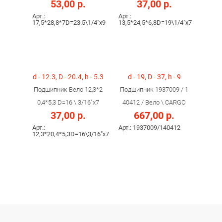
53,00 р.
37,00 р.
Арт.:
Арт.:
17,5*28,8*7D=23.5\1/4"х9
13,5*24,5*6,8D=19\1/4"х7
d - 12.3, D - 20.4, h - 5.3
d - 19, D - 37, h - 9
Подшипник Вело 12,3*2
Подшипник 1937009 / 1
0,4*5,3 D=16 \ 3/16"х7
40412 / Вело \ CARGO
37,00 р.
667,00 р.
Арт.:
Арт.: 1937009/140412
12,3*20,4*5,3D=16\3/16"х7