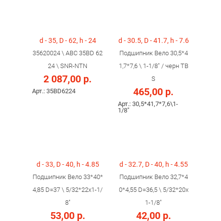
d - 35, D - 62, h - 24
d - 30.5, D - 41.7, h - 7.6
35620024 \ ABC 35BD 62
Подшипник Вело 30,5*4
24 \ SNR-NTN
1,7*7,6 \ 1-1/8" / черн TB
2 087,00 р.
S
465,00 р.
Арт.: 35BD6224
Арт.: 30,5*41,7*7,6\1-
1/8"
d - 33, D - 40, h - 4.85
d - 32.7, D - 40, h - 4.55
Подшипник Вело 33*40*
Подшипник Вело 32,7*4
4,85 D=37 \ 5/32*22x1-1/
0*4,55 D=36,5 \ 5/32*20x
8"
1-1/8"
53,00 р.
42,00 р.