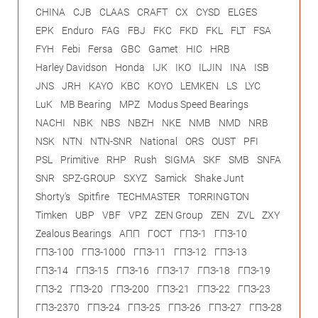
CHINA
CJB
CLAAS
CRAFT
CX
CYSD
ELGES
EPK
Enduro
FAG
FBJ
FKC
FKD
FKL
FLT
FSA
FYH
Febi
Fersa
GBC
Gamet
HIC
HRB
Harley Davidson
Honda
IJK
IKO
ILJIN
INA
ISB
JNS
JRH
KAYO
KBC
KOYO
LEMKEN
LS
LYC
LuK
MB Bearing
MPZ
Modus Speed Bearings
NACHI
NBK
NBS
NBZH
NKE
NMB
NMD
NRB
NSK
NTN
NTN-SNR
National
ORS
OUST
PFI
PSL
Primitive
RHP
Rush
SIGMA
SKF
SMB
SNFA
SNR
SPZ-GROUP
SXYZ
Samick
Shake Junt
Shorty's
Spitfire
TECHMASTER
TORRINGTON
Timken
UBP
VBF
VPZ
ZEN Group
ZEN
ZVL
ZXY
Zealous Bearings
АПП
ГОСТ
ГПЗ-1
ГПЗ-10
ГПЗ-100
ГПЗ-1000
ГПЗ-11
ГПЗ-12
ГПЗ-13
ГПЗ-14
ГПЗ-15
ГПЗ-16
ГПЗ-17
ГПЗ-18
ГПЗ-19
ГПЗ-2
ГПЗ-20
ГПЗ-200
ГПЗ-21
ГПЗ-22
ГПЗ-23
ГПЗ-2370
ГПЗ-24
ГПЗ-25
ГПЗ-26
ГПЗ-27
ГПЗ-28