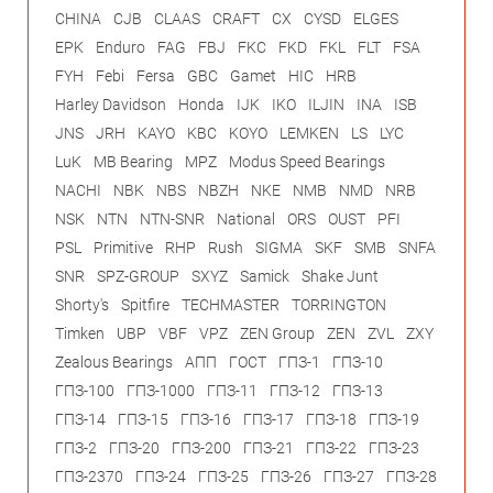
CHINA
CJB
CLAAS
CRAFT
CX
CYSD
ELGES
EPK
Enduro
FAG
FBJ
FKC
FKD
FKL
FLT
FSA
FYH
Febi
Fersa
GBC
Gamet
HIC
HRB
Harley Davidson
Honda
IJK
IKO
ILJIN
INA
ISB
JNS
JRH
KAYO
KBC
KOYO
LEMKEN
LS
LYC
LuK
MB Bearing
MPZ
Modus Speed Bearings
NACHI
NBK
NBS
NBZH
NKE
NMB
NMD
NRB
NSK
NTN
NTN-SNR
National
ORS
OUST
PFI
PSL
Primitive
RHP
Rush
SIGMA
SKF
SMB
SNFA
SNR
SPZ-GROUP
SXYZ
Samick
Shake Junt
Shorty's
Spitfire
TECHMASTER
TORRINGTON
Timken
UBP
VBF
VPZ
ZEN Group
ZEN
ZVL
ZXY
Zealous Bearings
АПП
ГОСТ
ГПЗ-1
ГПЗ-10
ГПЗ-100
ГПЗ-1000
ГПЗ-11
ГПЗ-12
ГПЗ-13
ГПЗ-14
ГПЗ-15
ГПЗ-16
ГПЗ-17
ГПЗ-18
ГПЗ-19
ГПЗ-2
ГПЗ-20
ГПЗ-200
ГПЗ-21
ГПЗ-22
ГПЗ-23
ГПЗ-2370
ГПЗ-24
ГПЗ-25
ГПЗ-26
ГПЗ-27
ГПЗ-28