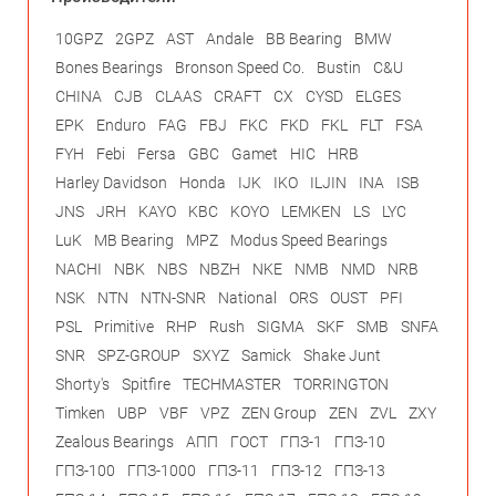
10GPZ
2GPZ
AST
Andale
BB Bearing
BMW
Bones Bearings
Bronson Speed Co.
Bustin
C&U
CHINA
CJB
CLAAS
CRAFT
CX
CYSD
ELGES
EPK
Enduro
FAG
FBJ
FKC
FKD
FKL
FLT
FSA
FYH
Febi
Fersa
GBC
Gamet
HIC
HRB
Harley Davidson
Honda
IJK
IKO
ILJIN
INA
ISB
JNS
JRH
KAYO
KBC
KOYO
LEMKEN
LS
LYC
LuK
MB Bearing
MPZ
Modus Speed Bearings
NACHI
NBK
NBS
NBZH
NKE
NMB
NMD
NRB
NSK
NTN
NTN-SNR
National
ORS
OUST
PFI
PSL
Primitive
RHP
Rush
SIGMA
SKF
SMB
SNFA
SNR
SPZ-GROUP
SXYZ
Samick
Shake Junt
Shorty's
Spitfire
TECHMASTER
TORRINGTON
Timken
UBP
VBF
VPZ
ZEN Group
ZEN
ZVL
ZXY
Zealous Bearings
АПП
ГОСТ
ГПЗ-1
ГПЗ-10
ГПЗ-100
ГПЗ-1000
ГПЗ-11
ГПЗ-12
ГПЗ-13