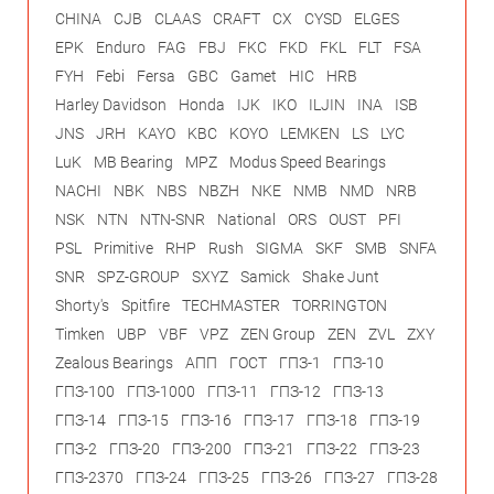
CHINA
CJB
CLAAS
CRAFT
CX
CYSD
ELGES
EPK
Enduro
FAG
FBJ
FKC
FKD
FKL
FLT
FSA
FYH
Febi
Fersa
GBC
Gamet
HIC
HRB
Harley Davidson
Honda
IJK
IKO
ILJIN
INA
ISB
JNS
JRH
KAYO
KBC
KOYO
LEMKEN
LS
LYC
LuK
MB Bearing
MPZ
Modus Speed Bearings
NACHI
NBK
NBS
NBZH
NKE
NMB
NMD
NRB
NSK
NTN
NTN-SNR
National
ORS
OUST
PFI
PSL
Primitive
RHP
Rush
SIGMA
SKF
SMB
SNFA
SNR
SPZ-GROUP
SXYZ
Samick
Shake Junt
Shorty's
Spitfire
TECHMASTER
TORRINGTON
Timken
UBP
VBF
VPZ
ZEN Group
ZEN
ZVL
ZXY
Zealous Bearings
АПП
ГОСТ
ГПЗ-1
ГПЗ-10
ГПЗ-100
ГПЗ-1000
ГПЗ-11
ГПЗ-12
ГПЗ-13
ГПЗ-14
ГПЗ-15
ГПЗ-16
ГПЗ-17
ГПЗ-18
ГПЗ-19
ГПЗ-2
ГПЗ-20
ГПЗ-200
ГПЗ-21
ГПЗ-22
ГПЗ-23
ГПЗ-2370
ГПЗ-24
ГПЗ-25
ГПЗ-26
ГПЗ-27
ГПЗ-28