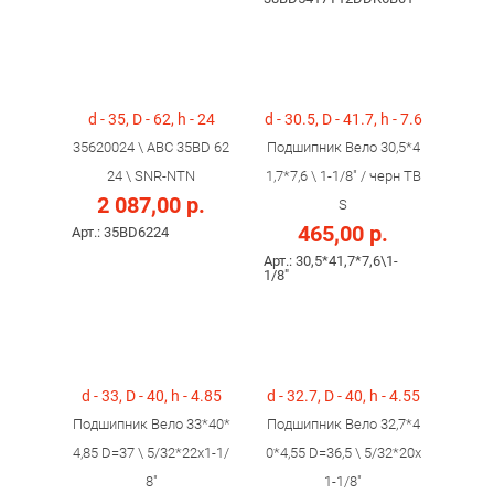
d - 35, D - 62, h - 24
d - 30.5, D - 41.7, h - 7.6
35620024 \ ABC 35BD 62
Подшипник Вело 30,5*4
24 \ SNR-NTN
1,7*7,6 \ 1-1/8" / черн TB
2 087,00 р.
S
465,00 р.
Арт.: 35BD6224
Арт.: 30,5*41,7*7,6\1-
1/8"
d - 33, D - 40, h - 4.85
d - 32.7, D - 40, h - 4.55
Подшипник Вело 33*40*
Подшипник Вело 32,7*4
4,85 D=37 \ 5/32*22x1-1/
0*4,55 D=36,5 \ 5/32*20x
8"
1-1/8"