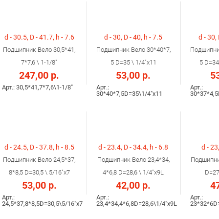
d - 30.5, D - 41.7, h - 7.6
d - 30, D - 40, h - 7.5
d - 30, 
Подшипник Вело 30,5*41,
Подшипник Вело 30*40*7,
Подшипни
7*7,6 \ 1-1/8"
5 D=35 \ 1/4"x11
5 D=34
247,00 р.
53,00 р.
53
Арт.: 30,5*41,7*7,6\1-1/8"
Арт.:
Арт.:
30*40*7,5D=35\1/4"x11
30*37*4,5
d - 24.5, D - 37.8, h - 8.5
d - 23.4, D - 34.4, h - 6.8
d - 23,
Подшипник Вело 24,5*37,
Подшипник Вело 23,4*34,
Подшипни
8*8,5 D=30,5 \ 5/16"х7
4*6,8 D=28,6 \ 1/4"х9L
D=27,
53,00 р.
42,00 р.
47
Арт.:
Арт.:
Арт.:
24,5*37,8*8,5D=30,5\5/16"х7
23,4*34,4*6,8D=28,6\1/4"х9L
23*32*6D=