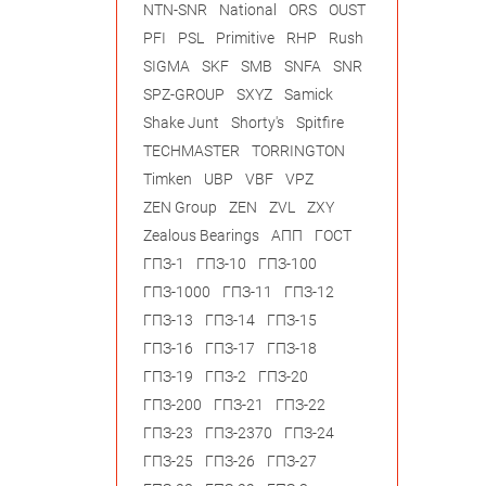
NTN-SNR
National
ORS
OUST
PFI
PSL
Primitive
RHP
Rush
SIGMA
SKF
SMB
SNFA
SNR
SPZ-GROUP
SXYZ
Samick
Shake Junt
Shorty's
Spitfire
TECHMASTER
TORRINGTON
Timken
UBP
VBF
VPZ
ZEN Group
ZEN
ZVL
ZXY
Zealous Bearings
АПП
ГОСТ
ГПЗ-1
ГПЗ-10
ГПЗ-100
ГПЗ-1000
ГПЗ-11
ГПЗ-12
ГПЗ-13
ГПЗ-14
ГПЗ-15
ГПЗ-16
ГПЗ-17
ГПЗ-18
ГПЗ-19
ГПЗ-2
ГПЗ-20
ГПЗ-200
ГПЗ-21
ГПЗ-22
ГПЗ-23
ГПЗ-2370
ГПЗ-24
ГПЗ-25
ГПЗ-26
ГПЗ-27