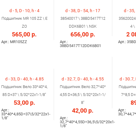
d - 5, D - 10, h - 4
d - 38, D - 54, h - 17
d - 35,
Подшипник MR 105 ZZ \ E
38540017 \ 38BD5417T12
35620024
ZO
DDK6B01 \ NSK
4 
565,00 р.
656,00 р.
2 0
Арт.: MR105ZZ
Арт.:
Арт.: 35B
38BD5417T12DDK6B01
d - 33, D - 40, h - 4.85
d - 32.7, D - 40, h - 4.55
d - 30.7, 
Подшипник Вело 33*40*4,
Подшипник Вело 32,7*40*
Подшипни
85 D=37 \ 5/32*22x1-1/8"
4,55 D=36,5 \ 5/32*20x1-1/
7*8,5 D=
53,00 р.
89
8"
42,00 р.
Арт.:
Арт.:
33*40*4,85D=37\5/32*22x1-
30,7*44,7
1/8"
Арт.:
32,7*40*4,55D=36,5\5/32*20x1-
1/8"