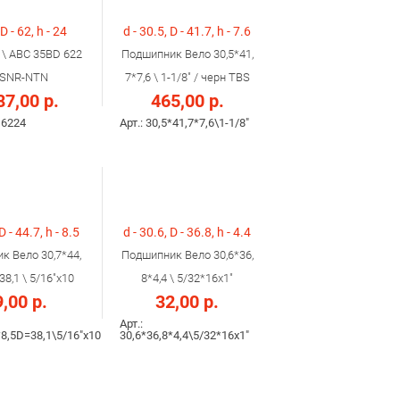
 D - 62, h - 24
d - 30.5, D - 41.7, h - 7.6
 \ ABC 35BD 622
Подшипник Вело 30,5*41,
\ SNR-NTN
7*7,6 \ 1-1/8" / черн TBS
87,00 р.
465,00 р.
D6224
Арт.: 30,5*41,7*7,6\1-1/8"
D - 44.7, h - 8.5
d - 30.6, D - 36.8, h - 4.4
к Вело 30,7*44,
Подшипник Вело 30,6*36,
38,1 \ 5/16"x10
8*4,4 \ 5/32*16x1"
,00 р.
32,00 р.
Арт.:
*8,5D=38,1\5/16"x10
30,6*36,8*4,4\5/32*16x1"