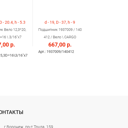
D - 20.4, h - 5.3
d - 19, D - 37, h - 9
к Вело 12,3*20,
Подшипник 1937009 / 140
=16 \ 3/16"х7
412 / Вело \ CARGO
,00 р.
667,00 р.
Арт.: 1937009/140412
*5,3D=16\3/16"х7
ОНТАКТЫ
г.Воронеж, пр-т Труда, 159