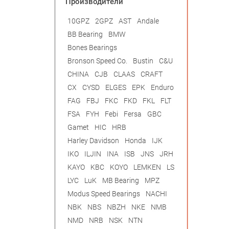
Производители
10GPZ
2GPZ
AST
Andale
BB Bearing
BMW
Bones Bearings
Bronson Speed Co.
Bustin
C&U
CHINA
CJB
CLAAS
CRAFT
CX
CYSD
ELGES
EPK
Enduro
FAG
FBJ
FKC
FKD
FKL
FLT
FSA
FYH
Febi
Fersa
GBC
Gamet
HIC
HRB
Harley Davidson
Honda
IJK
IKO
ILJIN
INA
ISB
JNS
JRH
KAYO
KBC
KOYO
LEMKEN
LS
LYC
LuK
MB Bearing
MPZ
Modus Speed Bearings
NACHI
NBK
NBS
NBZH
NKE
NMB
NMD
NRB
NSK
NTN