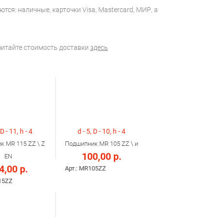
тся: наличные, карточки Visa, Mastercard, МИР, а
считайте стоимость доставки
здесь
 D - 11, h - 4
d - 5, D - 10, h - 4
к MR 115 ZZ \ Z
Подшипник MR 105 ZZ \ и
100,00 р.
EN
4,00 р.
Арт.: MR105ZZ
15ZZ