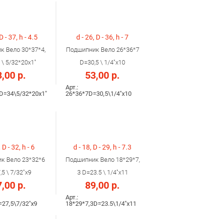
D - 37, h - 4.5
d - 26, D - 36, h - 7
к Вело 30*37*4,
Подшипник Вело 26*36*7
 \ 5/32*20x1"
D=30,5 \ 1/4"x10
,00 р.
53,00 р.
Арт.:
D=34\5/32*20x1"
26*36*7D=30,5\1/4"x10
 D - 32, h - 6
d - 18, D - 29, h - 7.3
к Вело 23*32*6
Подшипник Вело 18*29*7,
5 \ 7/32"х9
3 D=23.5 \ 1/4"х11
,00 р.
89,00 р.
Арт.:
27,5\7/32"х9
18*29*7,3D=23.5\1/4"х11