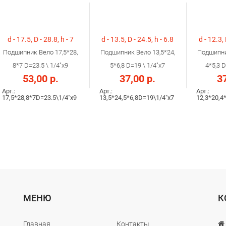
d - 17.5, D - 28.8, h - 7
d - 13.5, D - 24.5, h - 6.8
d - 12.3, 
Подшипник Вело 17,5*28,
Подшипник Вело 13,5*24,
Подшипни
8*7 D=23.5 \ 1/4"х9
5*6,8 D=19 \ 1/4"х7
4*5,3 D
53,00 р.
37,00 р.
37
Арт.:
Арт.:
Арт.:
17,5*28,8*7D=23.5\1/4"х9
13,5*24,5*6,8D=19\1/4"х7
12,3*20,4
МЕНЮ
К
Главная
Контакты