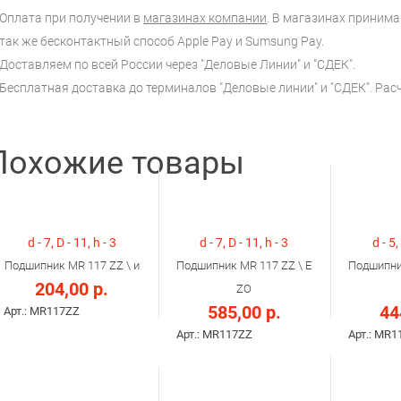
Оплата при получении в
магазинах компании
. В магазинах принимаю
так же бесконтактный способ Apple Pay и Sumsung Pay.
Доставляем по всей России через "Деловые Линии" и "СДЕК".
Бесплатная доставка до терминалов "Деловые линии" и "СДЕК". Ра
Похожие товары
d - 7, D - 11, h - 3
d - 7, D - 11, h - 3
d - 5,
Подшипник MR 117 ZZ \ и
Подшипник MR 117 ZZ \ E
Подшипни
204,00 р.
ZO
585,00 р.
44
Арт.: MR117ZZ
Арт.: MR117ZZ
Арт.: MR1