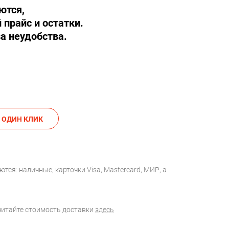
ются,
 прайс и остатки.
а неудобства.
АКАЗАТЬ В ОДИН КЛИК
тся: наличные, карточки Visa, Mastercard, МИР, а
считайте стоимость доставки
здесь