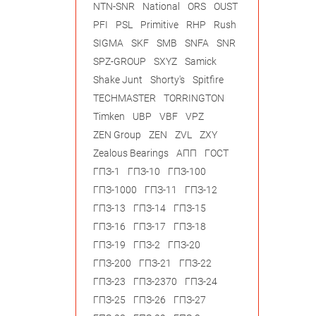
NTN-SNR
National
ORS
OUST
PFI
PSL
Primitive
RHP
Rush
SIGMA
SKF
SMB
SNFA
SNR
SPZ-GROUP
SXYZ
Samick
Shake Junt
Shorty's
Spitfire
TECHMASTER
TORRINGTON
Timken
UBP
VBF
VPZ
ZEN Group
ZEN
ZVL
ZXY
Zealous Bearings
АПП
ГОСТ
ГПЗ-1
ГПЗ-10
ГПЗ-100
ГПЗ-1000
ГПЗ-11
ГПЗ-12
ГПЗ-13
ГПЗ-14
ГПЗ-15
ГПЗ-16
ГПЗ-17
ГПЗ-18
ГПЗ-19
ГПЗ-2
ГПЗ-20
ГПЗ-200
ГПЗ-21
ГПЗ-22
ГПЗ-23
ГПЗ-2370
ГПЗ-24
ГПЗ-25
ГПЗ-26
ГПЗ-27