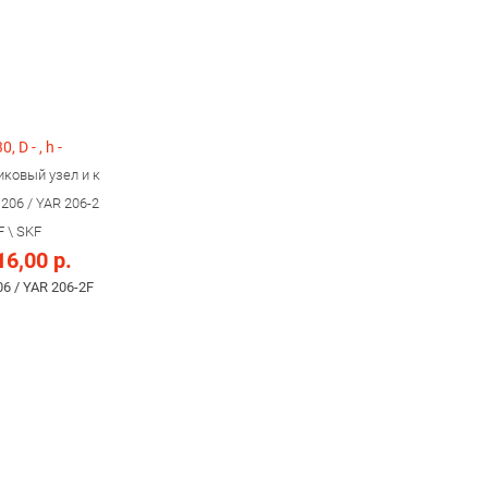
30, D - , h -
ковый узел и к
206 / YAR 206-2
F \ SKF
16,00 р.
06 / YAR 206-2F