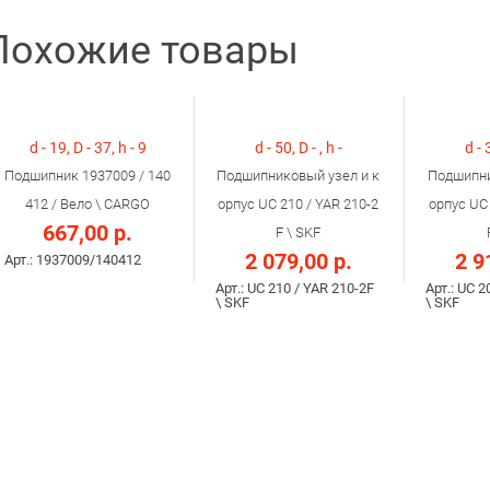
Похожие товары
d - 19, D - 37, h - 9
d - 50, D - , h -
d - 
Подшипник 1937009 / 140
Подшипниковый узел и к
Подшипни
412 / Вело \ CARGO
орпус UC 210 / YAR 210-2
орпус UC 
667,00 р.
F \ SKF
2 079,00 р.
2 9
Арт.: 1937009/140412
Арт.: UC 210 / YAR 210-2F
Арт.: UC 2
\ SKF
\ SKF