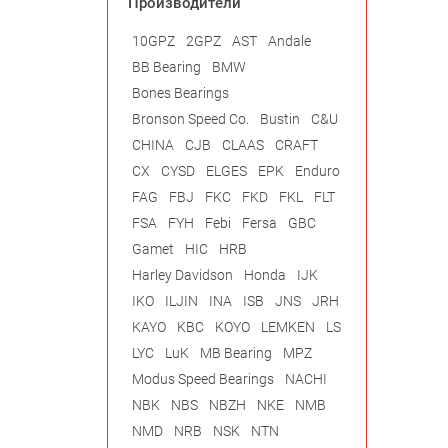
Производители
10GPZ
2GPZ
AST
Andale
BB Bearing
BMW
Bones Bearings
Bronson Speed Co.
Bustin
C&U
CHINA
CJB
CLAAS
CRAFT
CX
CYSD
ELGES
EPK
Enduro
FAG
FBJ
FKC
FKD
FKL
FLT
FSA
FYH
Febi
Fersa
GBC
Gamet
HIC
HRB
Harley Davidson
Honda
IJK
IKO
ILJIN
INA
ISB
JNS
JRH
KAYO
KBC
KOYO
LEMKEN
LS
LYC
LuK
MB Bearing
MPZ
Modus Speed Bearings
NACHI
NBK
NBS
NBZH
NKE
NMB
NMD
NRB
NSK
NTN