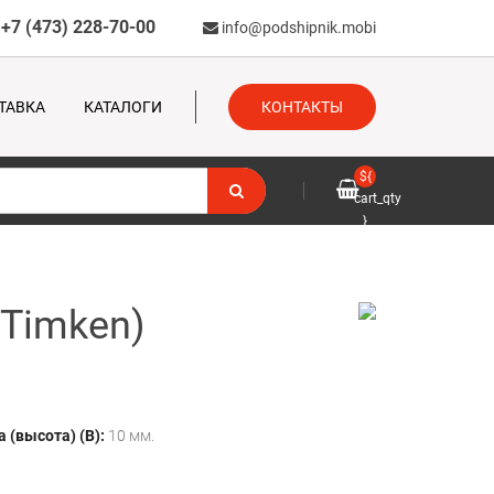
+7 (473) 228-70-00
info@podshipnik.mobi
ТАВКА
КАТАЛОГИ
КОНТАКТЫ
${
cart_qty
}
(Timken)
 (высота) (B):
10 мм.